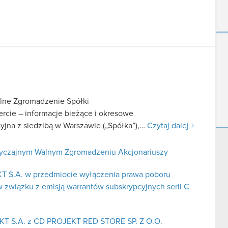
lne Zgromadzenie Spółki
fercie – informacje bieżące i okresowe
jna z siedzibą w Warszawie („Spółka”),…
Czytaj dalej
zwyczajnym Walnym Zgromadzeniu Akcjonariuszy
KT S.A. w przedmiocie wyłączenia prawa poboru
 związku z emisją warrantów subskrypcyjnych serii C
EKT S.A. z CD PROJEKT RED STORE SP. Z O.O.