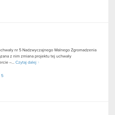
u uchwały nr 5 Nadzwyczajnego Walnego Zgromadzenia
ązana z nim zmiana projektu tej uchwały
fercie –…
Czytaj dalej
 5