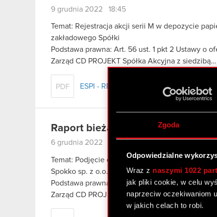
9 grudnia 2022 18:45
Temat: Rejestracja akcji serii M w depozycie pa
zakładowego Spółki
Podstawa prawna: Art. 56 ust. 1 pkt 2 Ustawy o o
Zarząd CD PROJEKT Spółka Akcyjna z siedzibą
ESPI - RB 55/2022
PDF
Zgoda
Raport bieżący nr 54/2022
6 grudnia 2022 10:20
Odpowiedzialne wykorzys
Temat: Podjęcie decyzji w sprawie przyszłości 
Wraz z
naszymi 1022 par
Spokko sp. z o.o. oraz planowanej reorganizacj
jak pliki cookie, w celu w
Podstawa prawna raportu: Art. 17 MAR – informa
naprzeciw oczekiwaniom u
Zarząd CD PROJEKT Spółka Akcyjna…
Czytaj dal
w jakich celach to robi.