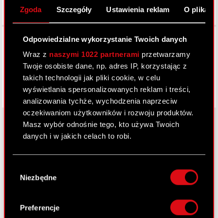
Zgoda
Szczegóły
Ustawienia reklam
O plikach
Facebook
Odpowiedzialne wykorzystanie Twoich danych
Wraz z
naszymi 1022 partnerami
przetwarzamy
Twoje osobiste dane, np. adres IP, korzystając z
takich technologii jak pliki cookie, w celu
wyświetlania spersonalizowanych reklam i treści,
analizowania tychże, wychodzenia naprzeciw
oczekiwaniom użytkowników i rozwoju produktów.
Masz wybór odnośnie tego, kto używa Twoich
danych i w jakich celach to robi.
O CD PROJEKT
Jeśli wyrazisz na to zgodę, chcielibyśmy również:
Grupa Kapitałowa
Wybór
Gromadzić dane dotyczące Twojej
Niezbędne
zgody
lokalizacji geograficznej z dokładnością nawet
Nasz biznes
do kilku metrów
Inwestorzy
Identyfikować Twoje urządzenie, aktywnie
Preferencje
analizując charakteryzującego je zbiory