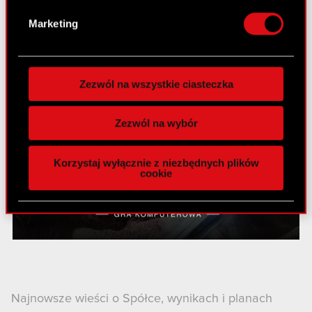
osobiste dane są przetwarzane oraz ustaw własne
Marketing
preferencje w
sekcji szczegółów
. W Deklaracji
plików cookie możesz zmienić lub wycofać swoją
zgodę w dowolnej chwili.
Zezwól na wszystkie ciasteczka
Wykorzystujemy pliki cookie do
spersonalizowania treści i reklam, aby oferować
Zezwól na wybór
funkcje społecznościowe i analizować ruch w
naszej witrynie. Informacje o tym, jak korzystasz
Korzystaj wyłącznie z niezbędnych plików
z naszej witryny, udostępniamy partnerom
cookie
społecznościowym, reklamowym i analitycznym.
Partnerzy mogą połączyć te informacje z innymi
danymi otrzymanymi od Ciebie lub uzyskanymi
podczas korzystania z ich usług. Kontynuując
korzystanie z naszej witryny, zgadasz się na
używanie plików cookie.
Najnowsze wieści o Spółce, wynikach i planach