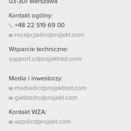
03-301
Warszawa
Kontakt ogólny:
+48
22
519
69
00
recepcja@cdprojekt.com
Wsparcie techniczne:
support.cdprojektred.com
Media i inwestorzy:
media@cdprojektred.com
gielda@cdprojekt.com
Kontakt WZA:
wza@cdprojekt.com