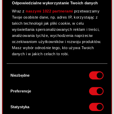
Odpowiedzialne wykorzystanie Twoich danych
Wraz z
naszymi 1022 partnerami
przetwarzamy
Twoje osobiste dane, np. adres IP, korzystając z
takich technologii jak pliki cookie, w celu
wyświetlania spersonalizowanych reklam i treści,
analizowania tychże, wychodzenia naprzeciw
oczekiwaniom użytkowników i rozwoju produktów.
Masz wybór odnośnie tego, kto używa Twoich
danych i w jakich celach to robi.
Jeśli wyrazisz na to zgodę, chcielibyśmy również:
Wybór
Gromadzić dane dotyczące Twojej
Niezbędne
zgody
lokalizacji geograficznej z dokładnością nawet
do kilku metrów
Identyfikować Twoje urządzenie, aktywnie
Preferencje
analizując charakteryzującego je zbiory
danych (fingerprinting, czyli wirtualny odcisk
palca)
Statystyka
Dowiedz się więcej odnośnie tego, jak Twoje