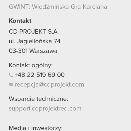
używanie plików cookie.
GWINT: Wiedźmińska Gra Karciana
Kontakt
CD PROJEKT S.A.
ul. Jagiellońska 74
03-301
Warszawa
Kontakt ogólny:
+48
22
519
69
00
recepcja@cdprojekt.com
Wsparcie techniczne:
support.cdprojektred.com
Media i inwestorzy: