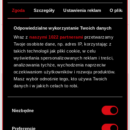
Zgoda
Szczegóły
Ustawienia reklam
O plikach
Odpowiedzialne wykorzystanie Twoich danych
Facebook
Wraz z
naszymi 1022 partnerami
przetwarzamy
Twoje osobiste dane, np. adres IP, korzystając z
takich technologii jak pliki cookie, w celu
wyświetlania spersonalizowanych reklam i treści,
analizowania tychże, wychodzenia naprzeciw
oczekiwaniom użytkowników i rozwoju produktów.
Masz wybór odnośnie tego, kto używa Twoich
danych i w jakich celach to robi.
O CD PROJEKT
Jeśli wyrazisz na to zgodę, chcielibyśmy również:
Wybór
Gromadzić dane dotyczące Twojej
Grupa Kapitałowa
Niezbędne
zgody
lokalizacji geograficznej z dokładnością nawet
Nasz biznes
do kilku metrów
Identyfikować Twoje urządzenie, aktywnie
Preferencje