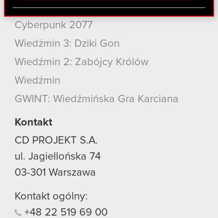
Cyberpunk 2077: Widmo Wolności
Partnerzy mogą połączyć te informacje z innymi
danymi otrzymanymi od Ciebie lub uzyskanymi
Cyberpunk 2077
podczas korzystania z ich usług. Kontynuując
korzystanie z naszej witryny, zgadasz się na
Wiedźmin 3: Dziki Gon
używanie plików cookie.
Wiedźmin 2: Zabójcy Królów
Wiedźmin
GWINT: Wiedźmińska Gra Karciana
Kontakt
CD PROJEKT S.A.
ul. Jagiellońska 74
03-301
Warszawa
Kontakt ogólny:
+48
22
519
69
00