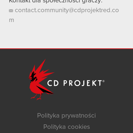
Kontakt dla społeczności graczy:
contact.community@cdprojektred.co
m
Polityka prywatności
Polityka cookies