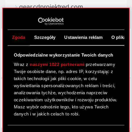
gear.cdprojektred.com
LinkedIn
Zgoda
Szczegóły
Ustawienia reklam
O plikach
Odpowiedzialne wykorzystanie Twoich danych
Wraz z
naszymi 1022 partnerami
przetwarzamy
Twoje osobiste dane, np. adres IP, korzystając z
takich technologii jak pliki cookie, w celu
Facebook
wyświetlania spersonalizowanych reklam i treści,
analizowania tychże, wychodzenia naprzeciw
oczekiwaniom użytkowników i rozwoju produktów.
Masz wybór odnośnie tego, kto używa Twoich
danych i w jakich celach to robi.
Jeśli wyrazisz na to zgodę, chcielibyśmy również: