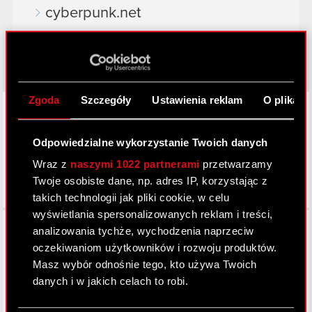
cyberpunk.net
gear.cdprojektred.com
Zgoda
Szczegóły
Ustawienia reklam
O plikach
LinkedIn
Odpowiedzialne wykorzystanie Twoich danych
Wraz z
naszymi 1022 partnerami
przetwarzamy
Twoje osobiste dane, np. adres IP, korzystając z
takich technologii jak pliki cookie, w celu
wyświetlania spersonalizowanych reklam i treści,
Facebook
analizowania tychże, wychodzenia naprzeciw
oczekiwaniom użytkowników i rozwoju produktów.
Masz wybór odnośnie tego, kto używa Twoich
danych i w jakich celach to robi.