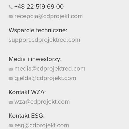
+48
22
519
69
00
recepcja@cdprojekt.com
Wsparcie techniczne:
support.cdprojektred.com
Media i inwestorzy:
media@cdprojektred.com
gielda@cdprojekt.com
Kontakt WZA:
wza@cdprojekt.com
Kontakt ESG:
esg@cdprojekt.com