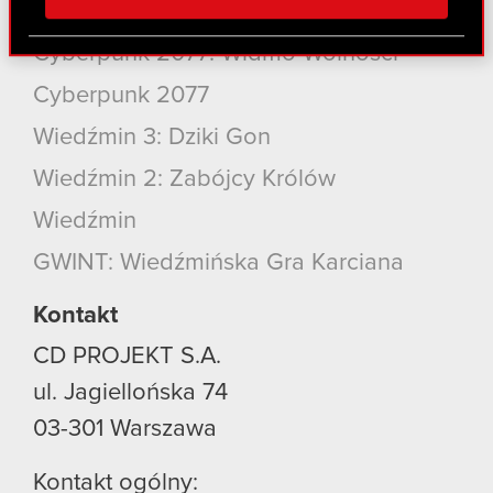
społecznościowym, reklamowym i analitycznym.
Produkty
Partnerzy mogą połączyć te informacje z innymi
Cyberpunk 2077: Widmo Wolności
danymi otrzymanymi od Ciebie lub uzyskanymi
podczas korzystania z ich usług. Kontynuując
Cyberpunk 2077
korzystanie z naszej witryny, zgadasz się na
Wiedźmin 3: Dziki Gon
używanie plików cookie.
Wiedźmin 2: Zabójcy Królów
Wiedźmin
GWINT: Wiedźmińska Gra Karciana
Kontakt
CD PROJEKT S.A.
ul. Jagiellońska 74
03-301
Warszawa
Kontakt ogólny: