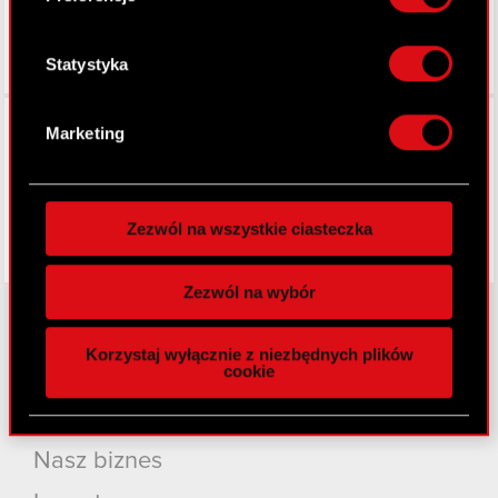
analizując charakteryzującego je zbiory
danych (fingerprinting, czyli wirtualny odcisk
palca)
Statystyka
Dowiedz się więcej odnośnie tego, jak Twoje
Facebook
osobiste dane są przetwarzane oraz ustaw własne
Marketing
preferencje w
sekcji szczegółów
. W Deklaracji
plików cookie możesz zmienić lub wycofać swoją
zgodę w dowolnej chwili.
Zezwól na wszystkie ciasteczka
Wykorzystujemy pliki cookie do
spersonalizowania treści i reklam, aby oferować
Zezwól na wybór
funkcje społecznościowe i analizować ruch w
naszej witrynie. Informacje o tym, jak korzystasz
Korzystaj wyłącznie z niezbędnych plików
z naszej witryny, udostępniamy partnerom
cookie
O CD PROJEKT
społecznościowym, reklamowym i analitycznym.
Partnerzy mogą połączyć te informacje z innymi
Grupa Kapitałowa
danymi otrzymanymi od Ciebie lub uzyskanymi
Nasz biznes
podczas korzystania z ich usług. Kontynuując
korzystanie z naszej witryny, zgadasz się na