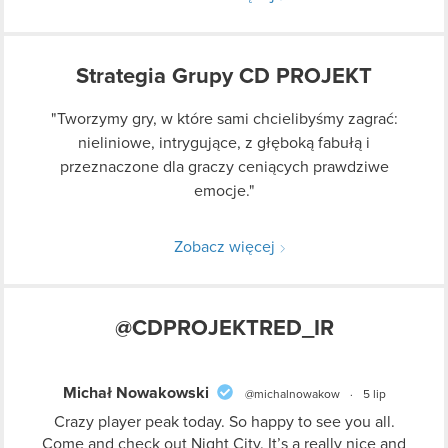
Strategia Grupy CD PROJEKT
"Wierzymy, że zaangażowanie, ilość pracy i serca jaką
"Tworzymy gry, w które sami chcielibyśmy zagrać:
"Chcemy docierać do wrażliwości ludzi na całym
świecie, dostarczając im doskonałej, poruszającej
wkładamy w nasze gry oraz obsesyjna dbałość o
nieliniowe, intrygujące, z głęboką fabułą i
przeznaczone dla graczy ceniących prawdziwe
szczegóły spowoduje, że gracz po skończeniu
rozrywki."
rozgrywki będzie mieć poczucie dobrze wydanych
emocje."
pieniędzy."
Zobacz więcej
@CDPROJEKTRED_IR
Michał Nowakowski
@michalnowakow
·
5 lip
Crazy player peak today. So happy to see you all.
Come and check out Night City. It’s a really nice and