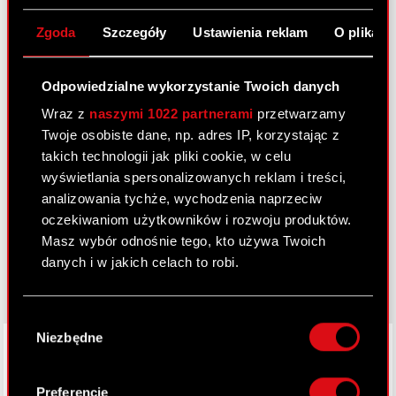
Administratorem Twoich danych osobowych jest CD PROJEKT
S.A z siedzibą w Warszawie, ul. Jagiellońska 74, 03-301
Zgoda
Szczegóły
Ustawienia reklam
O plikach
Warszawa. Podany przez Ciebie adres e-mail będziemy
przetwarzać w celu świadczenia Ci usługi wysyłki newslettera
ze skierowanymi do inwestorów informacjami o działalności
Odpowiedzialne wykorzystanie Twoich danych
Grupy Kapitałowej CD PROJEKT.
Wraz z
naszymi 1022 partnerami
przetwarzamy
Masz prawo do dostępu do swoich danych, ich sprostowania,
Twoje osobiste dane, np. adres IP, korzystając z
usunięcia, żądania ograniczenia ich przetwarzania oraz
takich technologii jak pliki cookie, w celu
przenoszenia danych w ustandaryzowanym formacie, a także
wyrażenia sprzeciwu wobec przetwarzania Twoich danych
wyświetlania spersonalizowanych reklam i treści,
osobowych.
analizowania tychże, wychodzenia naprzeciw
Więcej informacji o tym, jak przetwarzamy Twoje dane
oczekiwaniom użytkowników i rozwoju produktów.
znajdziesz w
Polityce Prywatności cdprojekt.com
.
Masz wybór odnośnie tego, kto używa Twoich
danych i w jakich celach to robi.
Jeśli wyrazisz na to zgodę, chcielibyśmy również:
Wybór
Gromadzić dane dotyczące Twojej
Niezbędne
LinkedIn
zgody
lokalizacji geograficznej z dokładnością nawet
do kilku metrów
Identyfikować Twoje urządzenie, aktywnie
Preferencje