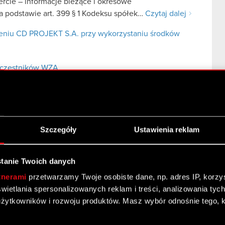
fercie – informacje bieżące i okresowe
 podstawie art. 399 § 1 Kodeksu spółek…
Czytaj dalej
niu CD PROJEKT S.A. przy wykorzystaniu środków
uczestników WZA
Szczegóły
Ustawienia reklam
tanie Twoich danych
du w sprawie podziału zysku netto osiągniętego w
tnerami
przetwarzamy Twoje osobiste dane, np. adres IP, korzyst
yświetlania spersonalizowanych reklam i treści, analizowania ty
 poufne
żytkowników i rozwoju produktów. Masz wybór odnośnie tego, 
 („Spółka”), w nawiązaniu do…
Czytaj dalej