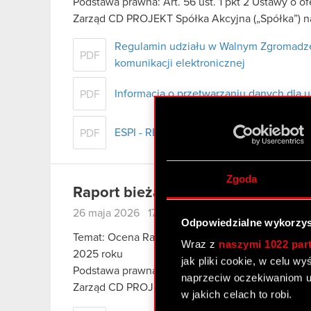
Podstawa prawna: Art. 56 ust. 1 pkt 2 Ustawy o o
Zarząd CD PROJEKT Spółka Akcyjna („Spółka”) na
Regulamin udziału w Walnym Zgromadze
PDF
komunikacji elektronicznej
Informacja o przetwarzaniu danych dla 
PDF
ESPI - RB 8/2026
PDF
Zgoda
Raport bieżący nr 7/2026
26 maja 2026 17:15
Odpowiedzialne wykorzys
Temat: Ocena Rady Nadzorczej dot. wniosku Zarzą
Wraz z
naszymi 1022 par
2025 roku
jak pliki cookie, w celu w
Podstawa prawna: Art. 17 ust. 1 MAR – informacje
naprzeciw oczekiwaniom u
Zarząd CD PROJEKT S.A. z siedzibą w Warszawie
w jakich celach to robi.