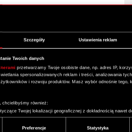
Szczegóły
Ustawienia reklam
tanie Twoich danych
tnerami
przetwarzamy Twoje osobiste dane, np. adres IP, korzyst
yświetlania spersonalizowanych reklam i treści, analizowania ty
żytkowników i rozwoju produktów. Masz wybór odnośnie tego, 
, chcielibyśmy również:
yczące Twojej lokalizacji geograficznej z dokładnością nawet d
 urządzenie, aktywnie analizując charakteryzującego je zbiory d
palca)
Preferencje
Statystyka
ie tego, jak Twoje osobiste dane są przetwarzane oraz ustaw w