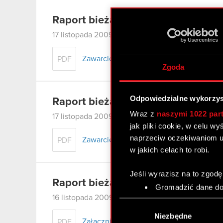
Raport bieżący nr 43/2009
17 listopada 2009 0:00
Zawarcie znaczącej umowy
PDF
Zgoda
Odpowiedzialne wykorzys
Raport bieżący nr 42/2009
Wraz z
naszymi 1022 par
17 listopada 2009 0:00
jak pliki cookie, w celu w
naprzeciw oczekiwaniom u
Zawarcie aneksu do umowy znaczącej
PDF
w jakich celach to robi.
Jeśli wyrazisz na to zgodę
Raport bieżący nr 41/2009
Gromadzić dane dot
Identyfikować Twoje
16 listopada 2009 0:00
Wybór
czyli wirtualny odcisk 
zgody
Niezbędne
Załącznik
Dowiedz się więcej odnośn
PDF