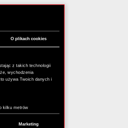
O plikach cookies
ając z takich technologii
chże, wychodzenia
kto używa Twoich danych i
o kilku metrów
anych (fingerprinting,
Marketing
łasne preferencje w
sekcji