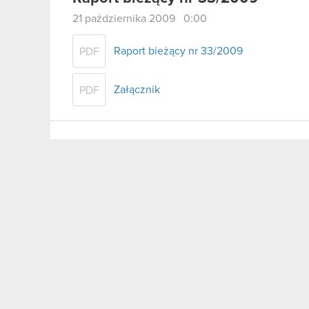
21 października 2009 0:00
Raport bieżący nr 33/2009
PDF
Załącznik
PDF
Raport bieżący nr 32/2009
7 października 2009 0:00
Przekroczenie 20% ogólnej liczby głos
PDF
Raport bieżący nr 31/2009
1 października 2009 0:00