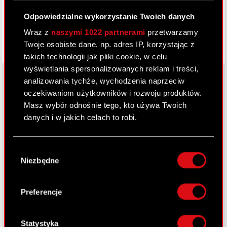
Odpowiedzialne wykorzystanie Twoich danych
Wraz z
naszymi 1022 partnerami
przetwarzamy
Twoje osobiste dane, np. adres IP, korzystając z
takich technologii jak pliki cookie, w celu
wyświetlania spersonalizowanych reklam i treści,
analizowania tychże, wychodzenia naprzeciw
oczekiwaniom użytkowników i rozwoju produktów.
O CD PROJEKT
Masz wybór odnośnie tego, kto używa Twoich
danych i w jakich celach to robi.
Grupa Kapitałowa
Jeśli wyrazisz na to zgodę, chcielibyśmy również:
Nasz biznes
Wybór
Gromadzić dane dotyczące Twojej
Niezbędne
zgody
Inwestorzy
lokalizacji geograficznej z dokładnością nawet
do kilku metrów
Zrównoważony rozwój
Identyfikować Twoje urządzenie, aktywnie
Preferencje
analizując charakteryzującego je zbiory
Media
danych (fingerprinting, czyli wirtualny odcisk
Kariera
palca)
Statystyka