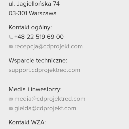
ul. Jagiellońska 74
03-301
Warszawa
Kontakt ogólny:
+48
22
519
69
00
recepcja@cdprojekt.com
Wsparcie techniczne:
support.cdprojektred.com
Media i inwestorzy:
media@cdprojektred.com
gielda@cdprojekt.com
Kontakt WZA: