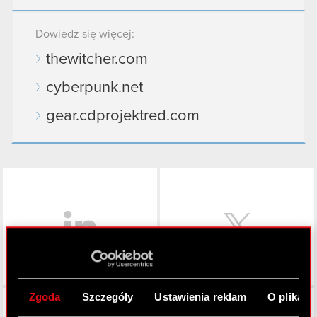
Dowiedz się więcej:
thewitcher.com
cyberpunk.net
gear.cdprojektred.com
LinkedIn
Zgoda
Szczegóły
Ustawienia reklam
O plikach
Facebook