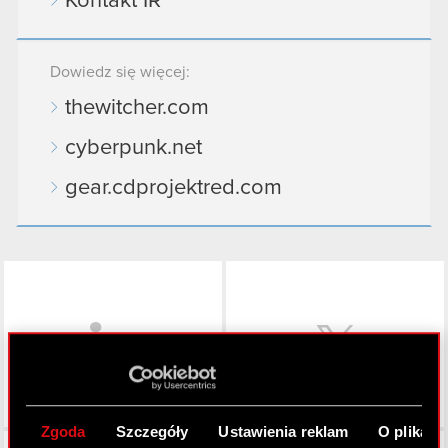
Kontakt IR
Dowiedz się więcej:
thewitcher.com
cyberpunk.net
gear.cdprojektred.com
LinkedIn
Zgoda
Szczegóły
Ustawienia reklam
O plikach