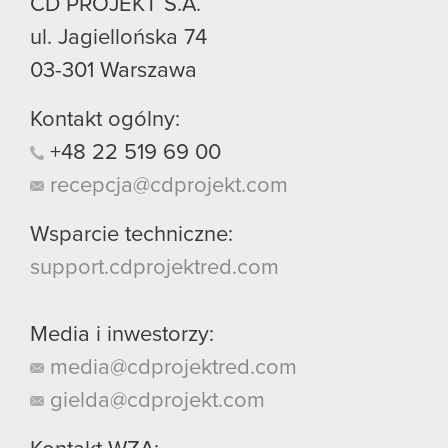
CD PROJEKT S.A.
ul. Jagiellońska 74
03-301
Warszawa
Kontakt ogólny:
+48
22
519
69
00
recepcja@cdprojekt.com
Wsparcie techniczne:
support.cdprojektred.com
Media i inwestorzy:
media@cdprojektred.com
gielda@cdprojekt.com