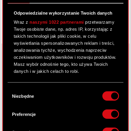
Facebook
Odpowiedzialne wykorzystanie Twoich danych
Wraz z
naszymi 1022 partnerami
przetwarzamy
Twoje osobiste dane, np. adres IP, korzystając z
takich technologii jak pliki cookie, w celu
wyświetlania spersonalizowanych reklam i treści,
analizowania tychże, wychodzenia naprzeciw
oczekiwaniom użytkowników i rozwoju produktów.
Masz wybór odnośnie tego, kto używa Twoich
O CD PROJEKT
danych i w jakich celach to robi.
Grupa Kapitałowa
Jeśli wyrazisz na to zgodę, chcielibyśmy również:
Nasz biznes
Wybór
Gromadzić dane dotyczące Twojej
Niezbędne
zgody
lokalizacji geograficznej z dokładnością nawet
Inwestorzy
do kilku metrów
Zrównoważony rozwój
Identyfikować Twoje urządzenie, aktywnie
Preferencje
analizując charakteryzującego je zbiory
Media
danych (fingerprinting, czyli wirtualny odcisk