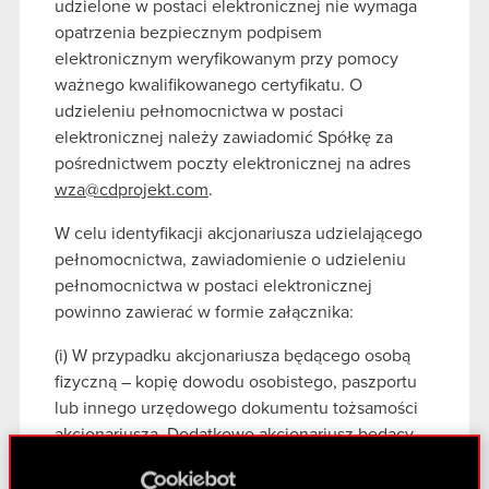
udzielone w postaci elektronicznej nie wymaga
opatrzenia bezpiecznym podpisem
elektronicznym weryfikowanym przy pomocy
ważnego kwalifikowanego certyfikatu. O
udzieleniu pełnomocnictwa w postaci
elektronicznej należy zawiadomić Spółkę za
pośrednictwem poczty elektronicznej na adres
wza@cdprojekt.com
.
W celu identyfikacji akcjonariusza udzielającego
pełnomocnictwa, zawiadomienie o udzieleniu
pełnomocnictwa w postaci elektronicznej
powinno zawierać w formie załącznika:
(i) W przypadku akcjonariusza będącego osobą
fizyczną – kopię dowodu osobistego, paszportu
lub innego urzędowego dokumentu tożsamości
akcjonariusza. Dodatkowo akcjonariusz będący
osobą fizyczną winien załączyć oświadczenie o
wyrażeniu zgody na przetwarzanie przez Spółkę