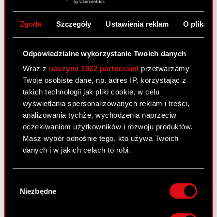
danych osobowych w celu identyfikacji
akcjonariusza na potrzeby weryfikacji ważności
Zgoda
Szczegóły
Ustawienia reklam
O plikach
pełnomocnictwa udzielonego w postaci
elektronicznej,
Odpowiedzialne wykorzystanie Twoich danych
(ii) W przypadku akcjonariusza innego niż osoba
Wraz z
naszymi 1022 partnerami
przetwarzamy
fizyczna – kopię odpisu z właściwego rejestru lub
Twoje osobiste dane, np. adres IP, korzystając z
innego dokumentu potwierdzającego
takich technologii jak pliki cookie, w celu
umocowanie do udzielenia upoważnienia
wyświetlania spersonalizowanych reklam i treści,
pełnomocnikowi do reprezentowania
analizowania tychże, wychodzenia naprzeciw
akcjonariusza na Walnym Zgromadzeniu.
oczekiwaniom użytkowników i rozwoju produktów.
Masz wybór odnośnie tego, kto używa Twoich
W przypadku wątpliwości co do prawdziwości
danych i w jakich celach to robi.
kopii wyżej wymienionych dokumentów, Zarząd
Spółki zastrzega sobie prawo do żądania od
Jeśli wyrazisz na to zgodę, chcielibyśmy również:
pełnomocnika okazania przy sporządzaniu listy
Wybór
Gromadzić dane dotyczące Twojej
obecności:
Niezbędne
zgody
lokalizacji geograficznej z dokładnością nawet
do kilku metrów
(i) W przypadku akcjonariusza będącego osobą