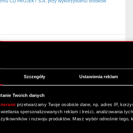
niu CD PROJEKT S.A. przy wykorzystaniu środków
a akcji własnych Spółki w oparciu o uchwałę nr 4
dnia 29 listopada 2016 roku
Szczegóły
Ustawienia reklam
 poufne
tanie Twoich danych
tnerami
przetwarzamy Twoje osobiste dane, np. adres IP, korzyst
yświetlania spersonalizowanych reklam i treści, analizowania ty
żytkowników i rozwoju produktów. Masz wybór odnośnie tego, 