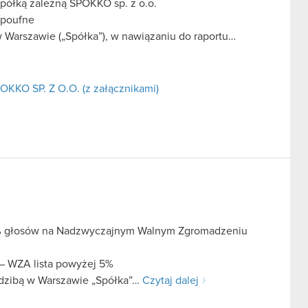
spółką zależną SPOKKO sp. z o.o.
 poufne
Warszawie („Spółka”), w nawiązaniu do raportu…
OKKO SP. Z O.O. (z załącznikami)
 5% głosów na Nadzwyczajnym Walnym Zgromadzeniu
 – WZA lista powyżej 5%
edzibą w Warszawie „Spółka”…
Czytaj dalej