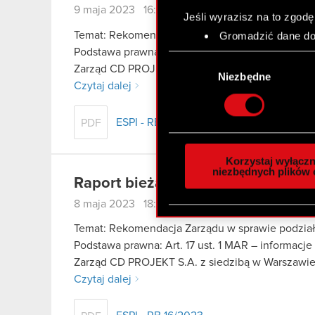
9 maja 2023 16:20
Jeśli wyrazisz na to zgodę
Temat: Rekomendacja Rady Nadzorczej w sprawi
Gromadzić dane dot
Identyfikować Twoje
Podstawa prawna Art. 17 ust. 1 MAR – informacje
Wybór
czyli wirtualny odcisk 
Zarząd CD PROJEKT S.A. z siedzibą w Warszawie 
zgody
Niezbędne
Dowiedz się więcej odnośn
Czytaj dalej
szczegółów
. W Deklaracj
ESPI - RB 17/2023
PDF
Wykorzystujemy pliki cook
analizować ruch w naszej w
Korzystaj wyłączn
społecznościowym, reklam
niezbędnych plików 
Raport bieżący nr 16/2023
otrzymanymi od Ciebie lub
zgadasz się na używanie p
8 maja 2023 18:25
Temat: Rekomendacja Zarządu w sprawie podziału
Podstawa prawna: Art. 17 ust. 1 MAR – informacje
Zarząd CD PROJEKT S.A. z siedzibą w Warszawie 
Czytaj dalej