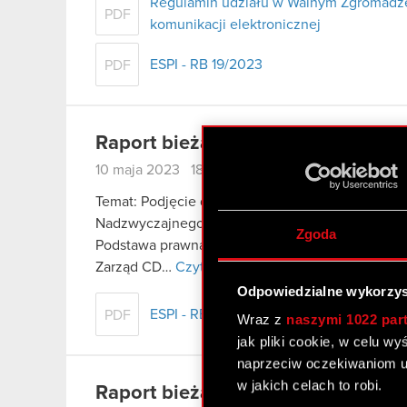
Regulamin udziału w Walnym Zgromadze
PDF
komunikacji elektronicznej
ESPI - RB 19/2023
PDF
Raport bieżący nr 18/2023
10 maja 2023 18:22
Temat: Podjęcie decyzji o rezygnacji z nabywani
Nadzwyczajnego Walnego Zgromadzenia Spółki z 
Zgoda
Podstawa prawna: Art. 17 ust.1 MAR – informacje
Zarząd CD…
Czytaj dalej
Odpowiedzialne wykorzys
ESPI - RB 18/2023
PDF
Wraz z
naszymi 1022 par
jak pliki cookie, w celu w
naprzeciw oczekiwaniom u
w jakich celach to robi.
Raport bieżący nr 17/2023