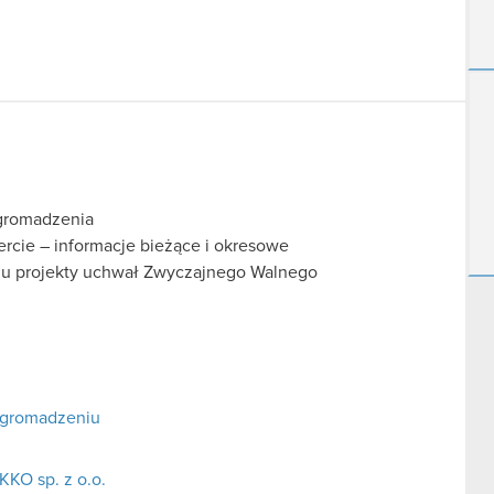
gromadzenia
fercie – informacje bieżące i okresowe
iu projekty uchwał Zwyczajnego Walnego
Zgromadzeniu
KO sp. z o.o.