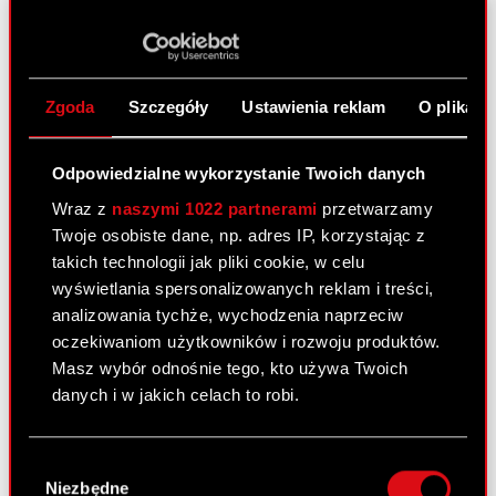
powyżej 5 %
Zarząd Spółki pod firmą CD PROJEKT Spółka
Akcyjna z…
Czytaj dalej
Zgoda
Szczegóły
Ustawienia reklam
O plikach
Akcjonariusze powyżej 5% głosów na
PDF
Nadzwyczajnym Walnym Zgromadzeniu
Akcjonariuszy
Odpowiedzialne wykorzystanie Twoich danych
Wraz z
naszymi 1022 partnerami
przetwarzamy
Twoje osobiste dane, np. adres IP, korzystając z
Raport bieżący nr 39/2020
takich technologii jak pliki cookie, w celu
21 września 2020 19:17
wyświetlania spersonalizowanych reklam i treści,
analizowania tychże, wychodzenia naprzeciw
Temat: Informacja o transakcjach wykonywanych
oczekiwaniom użytkowników i rozwoju produktów.
przez osoby pełniące obowiązki zarządcze
Masz wybór odnośnie tego, kto używa Twoich
Podstawa prawna: Art. 19 ust. 3 MAR
danych i w jakich celach to robi.
Treść raportu:
Zarząd spółki CD PROJEKT S.A. z siedzibą w
Jeśli wyrazisz na to zgodę, chcielibyśmy również:
Warszawie (dalej: „Spółka”), przekazuje do
Wybór
Gromadzić dane dotyczące Twojej
publicznej wiadomości informację o otrzymanych
Niezbędne
zgody