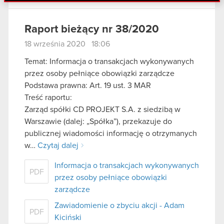
danymi otrzymanymi od Ciebie lub uzyskanymi
podczas korzystania z ich usług. Kontynuując
korzystanie z naszej witryny, zgadasz się na
Raport bieżący nr 38/2020
używanie plików cookie.
18 września 2020 18:06
Temat: Informacja o transakcjach wykonywanych
przez osoby pełniące obowiązki zarządcze
Podstawa prawna: Art. 19 ust. 3 MAR
Treść raportu:
Zarząd spółki CD PROJEKT S.A. z siedzibą w
Warszawie (dalej: „Spółka”), przekazuje do
publicznej wiadomości informację o otrzymanych
w…
Czytaj dalej
Informacja o transakcjach wykonywanych
PDF
przez osoby pełniące obowiązki
zarządcze
Zawiadomienie o zbyciu akcji - Adam
PDF
Kiciński