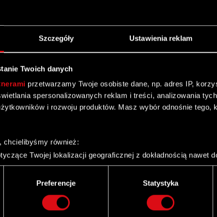
nia zabezpieczeń w toczącym się postępowaniu spółki
Szczegóły
Ustawienia reklam
tanie Twoich danych
tnerami
przetwarzamy Twoje osobiste dane, np. adres IP, korzyst
yświetlania spersonalizowanych reklam i treści, analizowania ty
żytkowników i rozwoju produktów. Masz wybór odnośnie tego, 
ioty zależne
, chcielibyśmy również:
yczące Twojej lokalizacji geograficznej z dokładnością nawet d
 urządzenie, aktywnie analizując charakteryzującego je zbiory d
palca)
Preferencje
Statystyka
o zamiarze połączenia
ie tego, jak Twoje osobiste dane są przetwarzane oraz ustaw w
i plików cookie możesz zmienić lub wycofać swoją zgodę w dowol