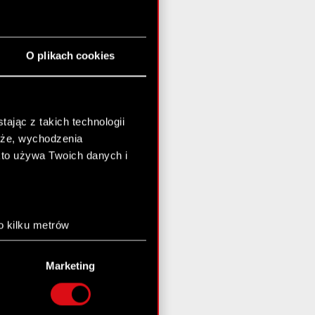
O plikach cookies
ając z takich technologii
chże, wychodzenia
kto używa Twoich danych i
o kilku metrów
anych (fingerprinting,
Marketing
łasne preferencje w
sekcji
nej chwili.