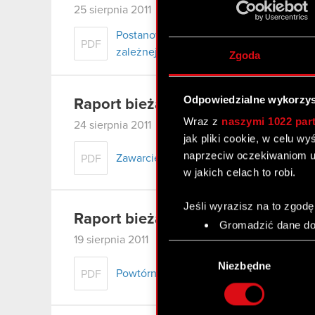
25 sierpnia 2011 0:00
Postanowienie w przedmiocie ustanowie
PDF
zależnej
Zgoda
Odpowiedzialne wykorzys
Raport bieżący nr 56/2011
Wraz z
naszymi 1022 par
24 sierpnia 2011 0:00
jak pliki cookie, w celu w
naprzeciw oczekiwaniom u
Zawarcie umowy kredytowej przez podm
PDF
w jakich celach to robi.
Jeśli wyrazisz na to zgodę
Raport bieżący nr 55/2011
Gromadzić dane dot
Identyfikować Twoje
19 sierpnia 2011 0:00
Wybór
czyli wirtualny odcisk 
zgody
Niezbędne
Powtórne zawiadomienie Akcjonariuszy 
Dowiedz się więcej odnośn
PDF
szczegółów
. W Deklaracj