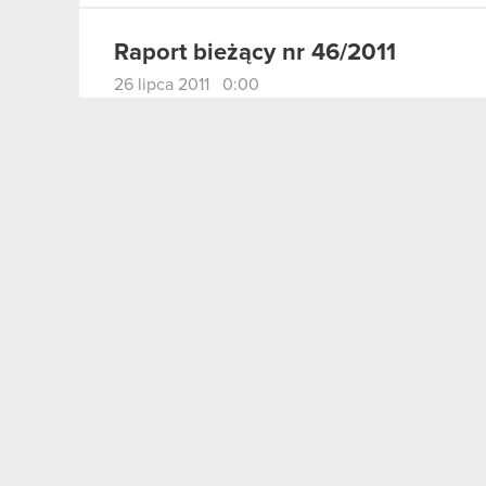
Raport bieżący nr 46/2011
26 lipca 2011 0:00
Podjęcie decyzji o zamiarze połączenia 
PDF
o.o.
Pobierz załącznik
PDF
Raport bieżący nr 45/2011
19 lipca 2011 0:00
Transakcje osób mających dostęp do inf
PDF
Raport bieżący nr 44/2011