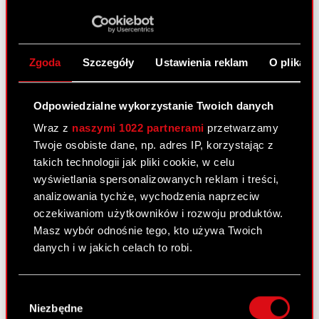
2 lutego 2011 0:00
Otrzymanie zawiadomień, o których
PDF
mowa w art. 69 ustawy o ofercie
Zgoda
Szczegóły
Ustawienia reklam
O plikach
publicznej.
Załącznik
PDF
Odpowiedzialne wykorzystanie Twoich danych
Wraz z
naszymi 1022 partnerami
przetwarzamy
Twoje osobiste dane, np. adres IP, korzystając z
Raport bieżący nr 11/2011
takich technologii jak pliki cookie, w celu
2 lutego 2011 0:00
wyświetlania spersonalizowanych reklam i treści,
analizowania tychże, wychodzenia naprzeciw
Podwyższenie kapitału zakładowego
PDF
oczekiwaniom użytkowników i rozwoju produktów.
Masz wybór odnośnie tego, kto używa Twoich
danych i w jakich celach to robi.
Raport bieżący nr 10/2011
Jeśli wyrazisz na to zgodę, chcielibyśmy również:
Wybór
2 lutego 2011 0:00
Gromadzić dane dotyczące Twojej
Niezbędne
zgody
lokalizacji geograficznej z dokładnością nawet