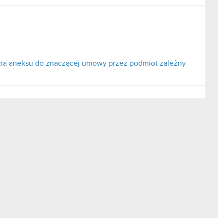
rcia aneksu do znaczącej umowy przez podmiot zależny
y Nadzorczej Optimus S.A.