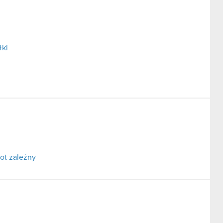
łki
ot zależny