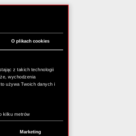
O plikach cookies
ając z takich technologii
chże, wychodzenia
kto używa Twoich danych i
o kilku metrów
anych (fingerprinting,
Marketing
łasne preferencje w
sekcji