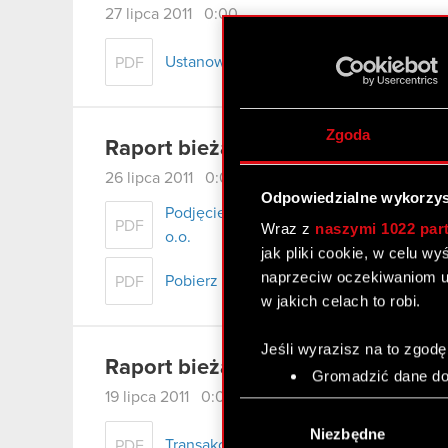
27 lipca 2011 0:00
Ustanowienie zabezpieczeń w toczącym s
PDF
Zgoda
Raport bieżący nr 46/2011
26 lipca 2011 0:00
Odpowiedzialne wykorzys
Podjęcie decyzji o zamiarze połączenia 
PDF
Wraz z
naszymi 1022 par
o.o.
jak pliki cookie, w celu w
naprzeciw oczekiwaniom u
Pobierz załącznik
PDF
w jakich celach to robi.
Jeśli wyrazisz na to zgodę
Raport bieżący nr 45/2011
Gromadzić dane dot
Identyfikować Twoje
19 lipca 2011 0:00
Wybór
czyli wirtualny odcisk 
zgody
Niezbędne
Transakcje osób mających dostęp do inf
Dowiedz się więcej odnośn
PDF