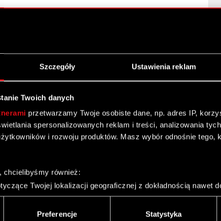
ię postępowaniu, którego strona jest spółka zależna
Szczegóły
Ustawienia reklam
tanie Twoich danych
Optimus S.A. ze spółką zależną CD Projekt Red sp. z
tnerami
przetwarzamy Twoje osobiste dane, np. adres IP, korzyst
yświetlania spersonalizowanych reklam i treści, analizowania ty
żytkowników i rozwoju produktów. Masz wybór odnośnie tego, 
, chcielibyśmy również:
yczące Twojej lokalizacji geograficznej z dokładnością nawet d
 urządzenie, aktywnie analizując charakteryzującego je zbiory d
palca)
Preferencje
Statystyka
ormacji poufnych
ie tego, jak Twoje osobiste dane są przetwarzane oraz ustaw w