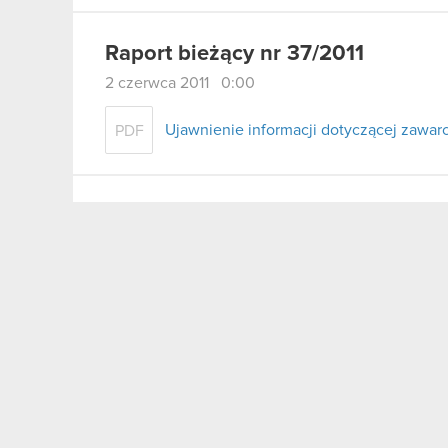
Raport bieżący nr 37/2011
2 czerwca 2011 0:00
Ujawnienie informacji dotyczącej zawa
PDF
Raport bieżący nr 36/2011
1 czerwca 2011 0:00
Zgłoszenie kandydatury na Członka Rad
PDF
Pobierz załącznik
PDF
Raport bieżący nr 35/2011