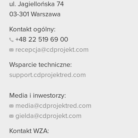
ul. Jagiellońska 74
03-301
Warszawa
Kontakt ogólny:
+48
22
519
69
00
recepcja@cdprojekt.com
Wsparcie techniczne:
support.cdprojektred.com
Media i inwestorzy:
media@cdprojektred.com
gielda@cdprojekt.com
Kontakt WZA: