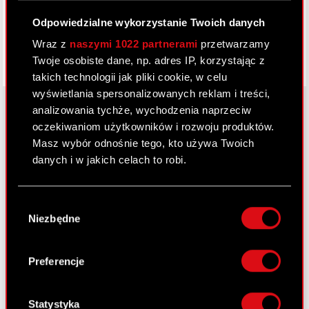
Odpowiedzialne wykorzystanie Twoich danych
Wraz z
naszymi 1022 partnerami
przetwarzamy
Twoje osobiste dane, np. adres IP, korzystając z
takich technologii jak pliki cookie, w celu
wyświetlania spersonalizowanych reklam i treści,
analizowania tychże, wychodzenia naprzeciw
oczekiwaniom użytkowników i rozwoju produktów.
O CD PROJEKT
Masz wybór odnośnie tego, kto używa Twoich
danych i w jakich celach to robi.
Grupa Kapitałowa
Jeśli wyrazisz na to zgodę, chcielibyśmy również:
Nasz biznes
Wybór
Gromadzić dane dotyczące Twojej
Niezbędne
zgody
Inwestorzy
lokalizacji geograficznej z dokładnością nawet
do kilku metrów
Zrównoważony rozwój
Identyfikować Twoje urządzenie, aktywnie
Preferencje
analizując charakteryzującego je zbiory
Media
danych (fingerprinting, czyli wirtualny odcisk
Kariera
palca)
Statystyka