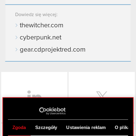
Dowiedz się więcej:
thewitcher.com
cyberpunk.net
gear.cdprojektred.com
LinkedIn
Zgoda
Szczegóły
Ustawienia reklam
O plikach
Facebook