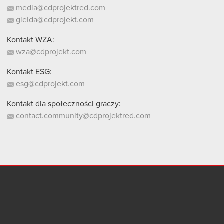
media@cdprojektred.com
gielda@cdprojekt.com
Kontakt WZA:
wza@cdprojekt.com
Kontakt ESG:
esg@cdprojekt.com
Kontakt dla społeczności graczy:
contact.community@cdprojektred.com