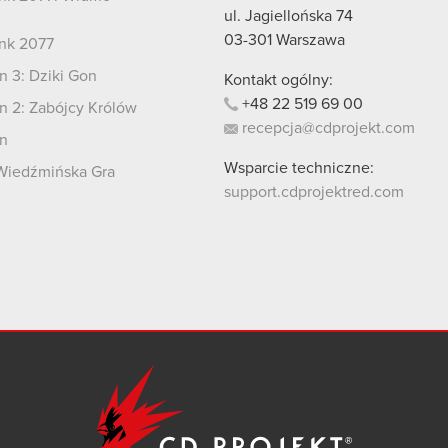
i
ul. Jagiellońska 74
03-301
Warszawa
nk 2077
 3: Dziki Gon
Kontakt ogólny:
+48
22
519
69
00
 2: Zabójcy Królów
recepcja@cdprojekt.com
n
Wsparcie techniczne:
Wiedźmińska Gra
support.cdprojektred.com