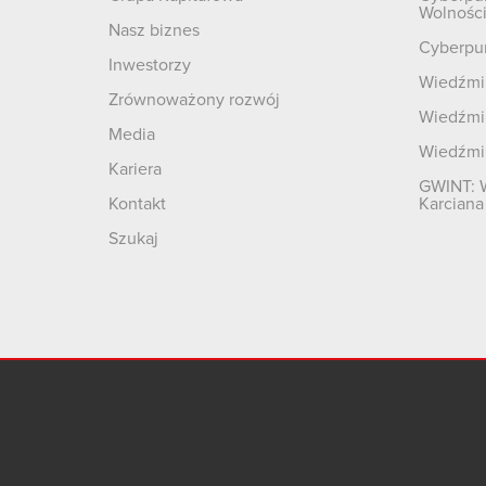
Wolnośc
Nasz biznes
Cyberpu
Inwestorzy
Wiedźmin
Zrównoważony rozwój
Wiedźmin
Media
Wiedźmi
Kariera
GWINT: 
Kontakt
Karciana
Szukaj