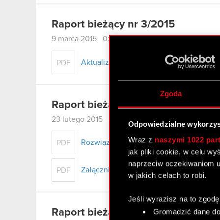
Raport bieżący nr 3/2015
9 marca 2015 0:00
Aktualizacja zabezpieczeń umowy ramow
PDF
Zgoda
Raport bieżący nr 2/2015
23 lutego 2015 0:00
Odpowiedzialne wykorzys
Wraz z
naszymi 1022 par
Rozwiązanie porozumienia akcjonariusz
PDF
jak pliki cookie, w celu w
naprzeciw oczekiwaniom u
Załącznik - zawiadomienie o rozwiązani
PDF
w jakich celach to robi.
Jeśli wyrazisz na to zgodę
Raport bieżący nr 1/2015
Gromadzić dane dot