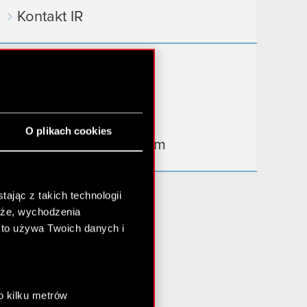
Kontakt IR
Dowiedz się więcej:
thewitcher.com
cyberpunk.net
O plikach cookies
gear.cdprojektred.com
ając z takich technologii
chże, wychodzenia
kto używa Twoich danych i
o kilku metrów