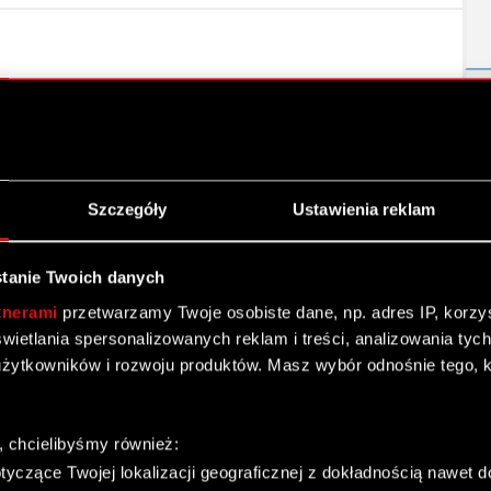
ej dotyczącej transakcji terminowych i pochodnych
Szczegóły
Ustawienia reklam
tanie Twoich danych
tnerami
przetwarzamy Twoje osobiste dane, np. adres IP, korzyst
y
yświetlania spersonalizowanych reklam i treści, analizowania ty
żytkowników i rozwoju produktów. Masz wybór odnośnie tego, 
u porozumienia
, chcielibyśmy również:
yczące Twojej lokalizacji geograficznej z dokładnością nawet d