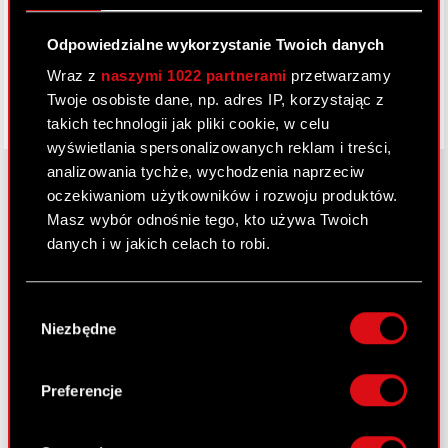
Facebook
Odpowiedzialne wykorzystanie Twoich danych
Wraz z
naszymi 1022 partnerami
przetwarzamy
Twoje osobiste dane, np. adres IP, korzystając z
takich technologii jak pliki cookie, w celu
wyświetlania spersonalizowanych reklam i treści,
analizowania tychże, wychodzenia naprzeciw
oczekiwaniom użytkowników i rozwoju produktów.
Masz wybór odnośnie tego, kto używa Twoich
O CD PROJEKT
danych i w jakich celach to robi.
Grupa Kapitałowa
Jeśli wyrazisz na to zgodę, chcielibyśmy również:
Nasz biznes
Wybór
Gromadzić dane dotyczące Twojej
Niezbędne
zgody
lokalizacji geograficznej z dokładnością nawet
Inwestorzy
do kilku metrów
Zrównoważony rozwój
Identyfikować Twoje urządzenie, aktywnie
Preferencje
analizując charakteryzującego je zbiory
Media
danych (fingerprinting, czyli wirtualny odcisk