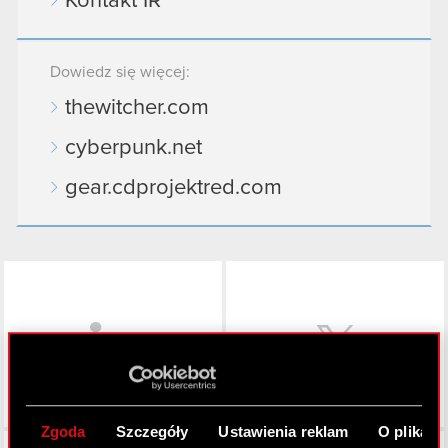
Kontakt IR
Dowiedz się więcej:
thewitcher.com
cyberpunk.net
gear.cdprojektred.com
LinkedIn
Zgoda
Szczegóły
Ustawienia reklam
O plikach