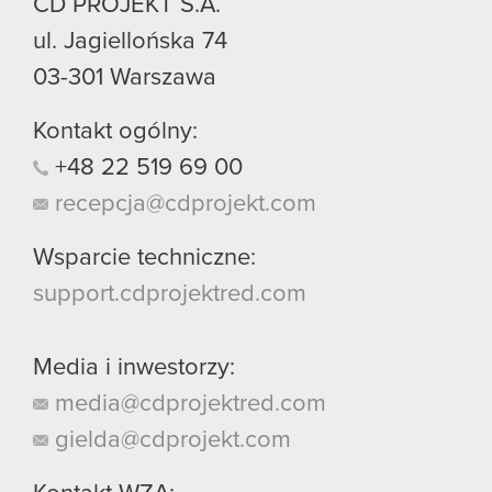
CD PROJEKT S.A.
ul. Jagiellońska 74
03-301
Warszawa
Kontakt ogólny:
+48
22
519
69
00
recepcja@cdprojekt.com
Wsparcie techniczne:
support.cdprojektred.com
Media i inwestorzy:
media@cdprojektred.com
gielda@cdprojekt.com