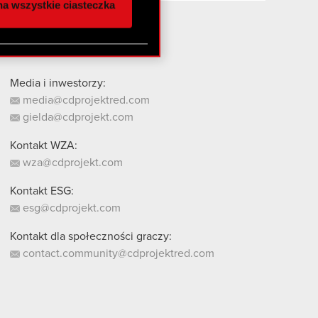
a wszystkie ciasteczka
 innymi danymi
stanie z naszej witryny,
Media i inwestorzy:
media@cdprojektred.com
gielda@cdprojekt.com
Kontakt WZA:
wza@cdprojekt.com
Kontakt ESG:
esg@cdprojekt.com
Kontakt dla społeczności graczy:
contact.community@cdprojektred.com