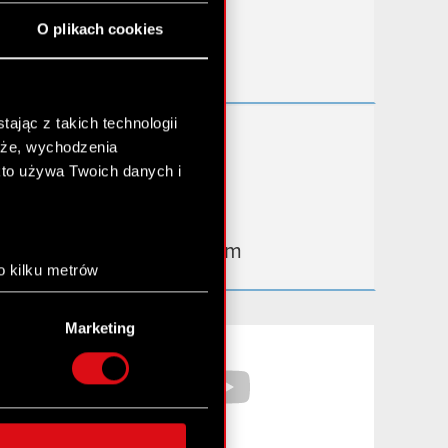
Przydatne linki
O plikach cookies
Kontakt IR
ając z takich technologii
Dowiedz się więcej:
chże, wychodzenia
thewitcher.com
kto używa Twoich danych i
cyberpunk.net
gear.cdprojektred.com
o kilku metrów
anych (fingerprinting,
Marketing
łasne preferencje w
sekcji
Facebook
YouTube
nej chwili.
społecznościowe i
ostępniamy partnerom