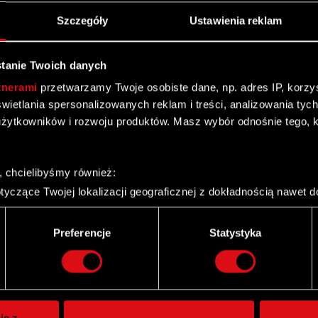
Szczegóły
Ustawienia reklam
tanie Twoich danych
tnerami
przetwarzamy Twoje osobiste dane, np. adres IP, korzyst
yświetlania spersonalizowanych reklam i treści, analizowania ty
żytkowników i rozwoju produktów. Masz wybór odnośnie tego, 
, chcielibyśmy również:
yczące Twojej lokalizacji geograficznej z dokładnością nawet d
 urządzenie, aktywnie analizując charakteryzującego je zbiory d
palca)
Preferencje
Statystyka
ie tego, jak Twoje osobiste dane są przetwarzane oraz ustaw w
Twitter
i plików cookie możesz zmienić lub wycofać swoją zgodę w dowol
ie do spersonalizowania treści i reklam, aby oferować funkcje 
itrynie. Informacje o tym, jak korzystasz z naszej witryny, ud
ie z