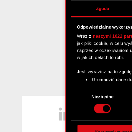
Zgoda
Odpowiedzialne wykorzys
Wraz z
naszymi 1022 par
jak pliki cookie, w celu w
naprzeciw oczekiwaniom u
w jakich celach to robi.
Jeśli wyrazisz na to zgodę
Gromadzić dane dot
Identyfikować Twoje
Wybór
czyli wirtualny odcisk 
zgody
Niezbędne
Dowiedz się więcej odnośn
LinkedIn
szczegółów
. W Deklaracj
Wykorzystujemy pliki cook
analizować ruch w naszej w
Korzystaj wyłączn