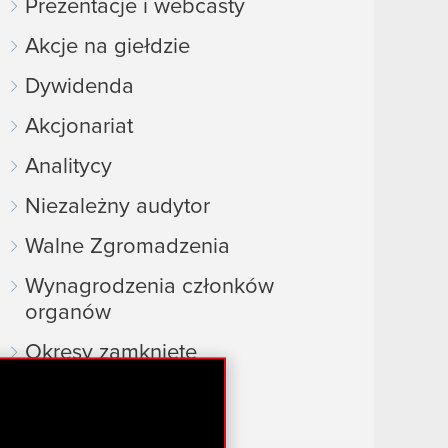
Prezentacje i webcasty
Akcje na giełdzie
Dywidenda
Akcjonariat
Analitycy
Niezależny audytor
Walne Zgromadzenia
Wynagrodzenia członków
organów
Okresy zamknięte
Kalendarz inwestora
FAQ