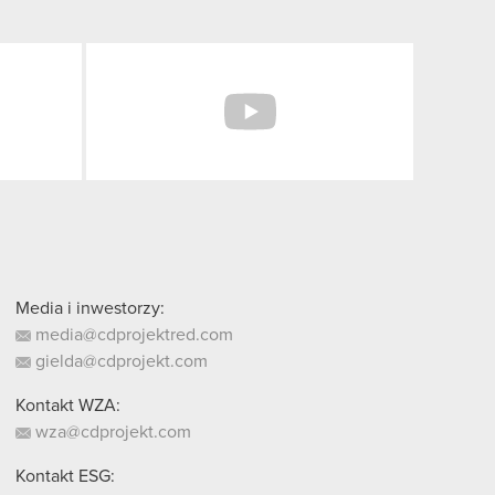
Facebook
YouTube
Media i inwestorzy:
media@cdprojektred.com
gielda@cdprojekt.com
Kontakt WZA:
wza@cdprojekt.com
Kontakt ESG: