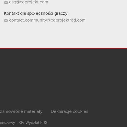
esg@cdprojekt.com
Kontakt dla społeczności graczy:
contact.community@cdprojektred.com
zamówione materiały
Deklaracje cookies
Warszawy - XIV Wydział KRS