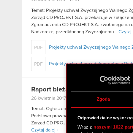
Temat: Projekty uchwał Zwyczajnego Walnego Z
Zarząd CD PROJEKT S.A. przekazuje w załączen
Zgromadzenia CD PROJEKT S.A. zwołanego na dz
Nadzorczej przedkładaną Zwyczajnemu…
Czytaj 
Projekty uchwał Zwyczajnego Walnego 
PDF
Projekty uchwał oraz dokumentacja Rad
PDF
Raport bieżący nr 4/2017
26 kwietnia 2017 17:04
Zgoda
Temat: Ogłoszenie o zwołaniu Zwyczajnego Wa
Podstawa prawna: art. 56 ust. 1 pkt 2 ustawy o of
Odpowiedzialne wykorzys
Zarząd CD PROJEKT Spółka Akcyjna („Spółka”) n
Wraz z
naszymi 1022 par
Czytaj dalej