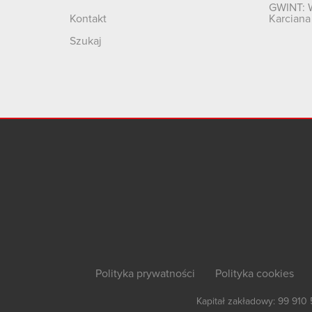
GWINT: 
Kontakt
Karciana
Szukaj
Polityka prywatności
Polityka cookies
Kapitał zakładowy: 99 910