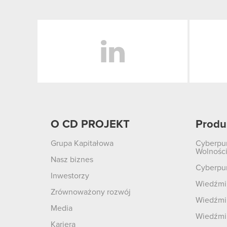
LinkedIn
O CD PROJEKT
Produ
Grupa Kapitałowa
Cyberpu
Wolnośc
Nasz biznes
Cyberpu
Inwestorzy
Wiedźmin
Zrównoważony rozwój
Wiedźmin
Media
Wiedźmi
Kariera