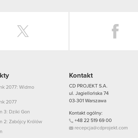
Twitter
kty
Kontakt
CD PROJEKT S.A.
nk 2077: Widmo
i
ul. Jagiellońska 74
03-301
Warszawa
nk 2077
 3: Dziki Gon
Kontakt ogólny:
+48
22
519
69
00
 2: Zabójcy Królów
recepcja@cdprojekt.com
n