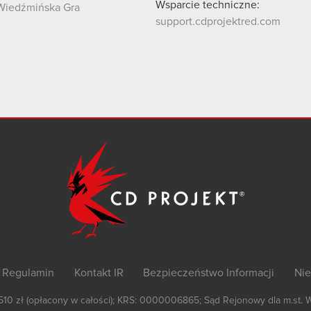
Wsparcie techniczne:
Wiedźmińska Gra
support.cdprojektred.com
Regulamin
Kontakt IR
Bezpieczeństwo Informacji
Nie
 510 zł (opłacony w całości); KRS: 0000006865; Sąd Rejonowy dla m.st. 