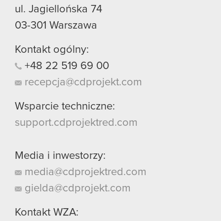
ul. Jagiellońska 74
03-301
Warszawa
Kontakt ogólny:
+48
22
519
69
00
recepcja@cdprojekt.com
Wsparcie techniczne:
support.cdprojektred.com
Media i inwestorzy:
media@cdprojektred.com
gielda@cdprojekt.com
Kontakt WZA: