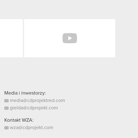
Facebook
YouTube
Media i inwestorzy:
media@cdprojektred.com
gielda@cdprojekt.com
Kontakt WZA:
wza@cdprojekt.com