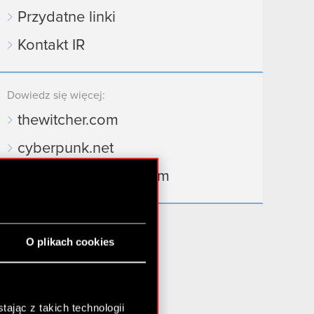
Przydatne linki
Kontakt IR
Dowiedz się więcej:
thewitcher.com
cyberpunk.net
gear.cdprojektred.com
O plikach cookies
ając z takich technologii