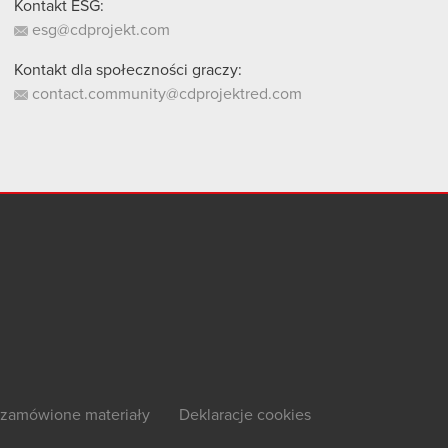
Kontakt ESG:
esg@cdprojekt.com
Kontakt dla społeczności graczy:
contact.community@cdprojektred.com
zamówione materiały
Deklaracje cookies