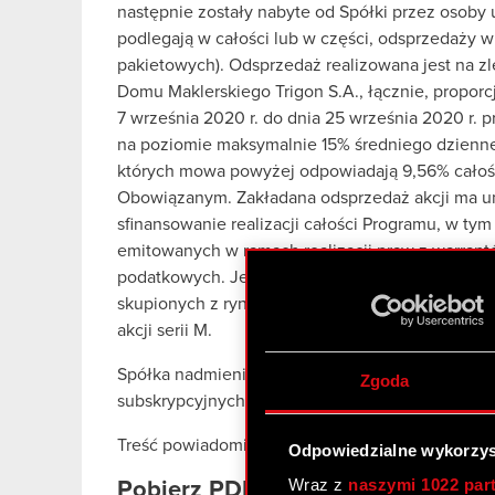
następnie zostały nabyte od Spółki przez osoby
podlegają w całości lub w części, odsprzedaży w 
pakietowych). Odsprzedaż realizowana jest na 
Domu Maklerskiego Trigon S.A., łącznie, proporcj
7 września 2020 r. do dnia 25 września 2020 r. 
na poziomie maksymalnie 15% średniego dzienne
których mowa powyżej odpowiadają 9,56% całoś
Obowiązanym. Zakładana odsprzedaż akcji ma u
sfinansowanie realizacji całości Programu, w tym 
emitowanych w ramach realizacji praw z warrant
podatkowych. Jednocześnie realizacja części up
skupionych z rynku ogranicza rozwodnienie kapit
akcji serii M.
Spółka nadmienia, iż akcje serii M które będą 
Zgoda
subskrypcyjnych objęte będą rocznym ogranicze
Treść powiadomień Spółka przekazuje w załącze
Odpowiedzialne wykorzys
Wraz z
naszymi 1022 par
Pobierz PDF