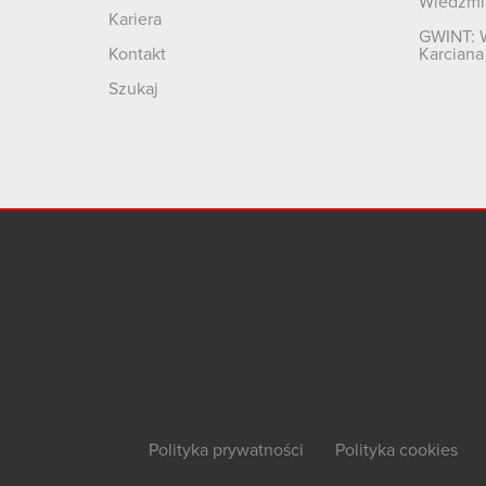
Wiedźmi
Kariera
GWINT: 
Kontakt
Karciana
Szukaj
Polityka prywatności
Polityka cookies