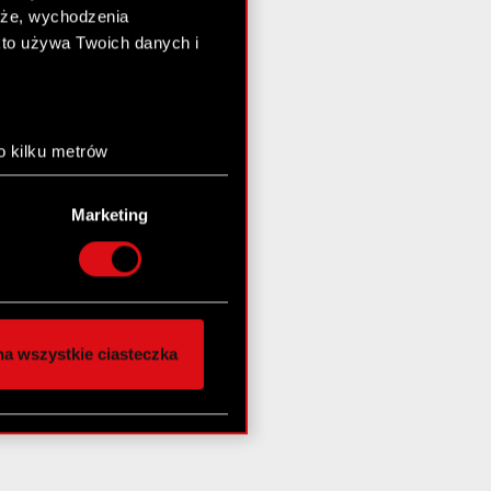
chże, wychodzenia
kto używa Twoich danych i
o kilku metrów
anych (fingerprinting,
Marketing
łasne preferencje w
sekcji
nej chwili.
społecznościowe i
ostępniamy partnerom
a wszystkie ciasteczka
 innymi danymi
stanie z naszej witryny,