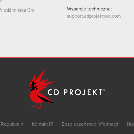
n
Wsparcie techniczne:
Wiedźmińska Gra
support.cdprojektred.com
Regulamin
Kontakt IR
Bezpieczeństwo Informacji
Nie