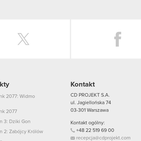
Twitter
kty
Kontakt
CD PROJEKT S.A.
nk 2077: Widmo
i
ul. Jagiellońska 74
03-301
Warszawa
nk 2077
 3: Dziki Gon
Kontakt ogólny:
+48
22
519
69
00
 2: Zabójcy Królów
recepcja@cdprojekt.com