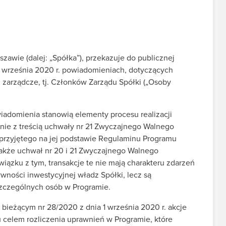
zawie (dalej: „Spółka”), przekazuje do publicznej
 września 2020 r. powiadomieniach, dotyczących
 zarządcze, tj. Członków Zarządu Spółki („Osoby
adomienia stanowią elementy procesu realizacji
ie z treścią uchwały nr 21 Zwyczajnego Walnego
z przyjętego na jej podstawie Regulaminu Programu
także uchwał nr 20 i 21 Zwyczajnego Walnego
wiązku z tym, transakcje te nie mają charakteru zdarzeń
ności inwestycyjnej władz Spółki, lecz są
zczególnych osób w Programie.
bieżącym nr 28/2020 z dnia 1 września 2020 r. akcje
 celem rozliczenia uprawnień w Programie, które