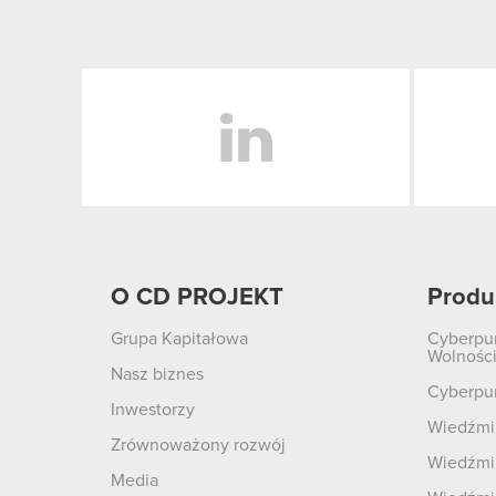
LinkedIn
O CD PROJEKT
Produ
Grupa Kapitałowa
Cyberpu
Wolnośc
Nasz biznes
Cyberpu
Inwestorzy
Wiedźmin
Zrównoważony rozwój
Wiedźmin
Media