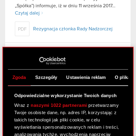
„Spółka”) informuje, iż w dniu 11 września 2017…
Czytaj dalej
Rezygnacja członka Rady Nadzorczej
PDF
Raport bieżący nr 15/2017
13 lipca 2017 17:40
|
raport bieżący
ujawnienie
stanu posiadania akcji Nationale-Nederlanden
Zgoda
Szczegóły
Ustawienia reklam
O plikach
Temat raportu: Ujawnienie stanu posiadania akcji
Podstawa prawna raportu: Art. 70 pkt 1 Ustawy o
Odpowiedzialne wykorzystanie Twoich danych
ofercie – nabycie lub zbycie znacznego pakietu
Wraz z
naszymi 1022 partnerami
przetwarzamy
akcji Treść raportu: Zarząd spółki CD PROJEKT
Twoje osobiste dane, np. adres IP, korzystając z
S.A. z siedzibą w Warszawie, ul….
Czytaj dalej
takich technologii jak pliki cookie, w celu
wyświetlania spersonalizowanych reklam i treści,
Ujawnienie stanu posiadania akcji
PDF
analizowania tychże, wychodzenia naprzeciw