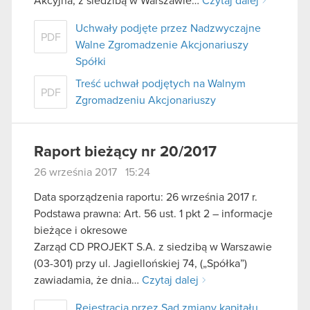
Akcyjna, z siedzibą w Warszawie…
Czytaj dalej
Uchwały podjęte przez Nadzwyczajne
PDF
Walne Zgromadzenie Akcjonariuszy
Spółki
Treść uchwał podjętych na Walnym
PDF
Zgromadzeniu Akcjonariuszy
Raport bieżący nr 20/2017
26 września 2017 15:24
Data sporządzenia raportu: 26 września 2017 r.
Podstawa prawna: Art. 56 ust. 1 pkt 2 – informacje
bieżące i okresowe
Zarząd CD PROJEKT S.A. z siedzibą w Warszawie
(03-301) przy ul. Jagiellońskiej 74, („Spółka”)
zawiadamia, że dnia…
Czytaj dalej
Rejestracja przez Sąd zmiany kapitału