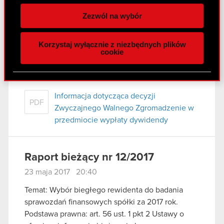
Temat: Informacja dotycząca decyzji Zwyczajnego
spersonalizowania treści i reklam, aby oferować
Zezwól na wybór
Walnego Zgromadzenie w przedmiocie wypłaty
funkcje społecznościowe i analizować ruch w
dywidendy
naszej witrynie. Informacje o tym, jak korzystasz
Podstawa prawna: art. 56 ust. 1 pkt 2 Ustawy o
Korzystaj wyłącznie z niezbędnych plików
z naszej witryny, udostępniamy partnerom
cookie
ofercie – informacje bieżące i okresowe
społecznościowym, reklamowym i analitycznym.
Treść raportu: Zarząd CD PROJEKT S.A. (dalej
Partnerzy mogą połączyć te informacje z innymi
jako „Spółka”) w…
Czytaj dalej
danymi otrzymanymi od Ciebie lub uzyskanymi
podczas korzystania z ich usług. Kontynuując
Informacja dotycząca decyzji
PDF
korzystanie z naszej witryny, zgadasz się na
Zwyczajnego Walnego Zgromadzenie w
używanie plików cookie.
przedmiocie wypłaty dywidendy
Raport bieżący nr 12/2017
23 maja 2017 20:40
Temat: Wybór biegłego rewidenta do badania
sprawozdań finansowych spółki za 2017 rok.
Podstawa prawna: art. 56 ust. 1 pkt 2 Ustawy o