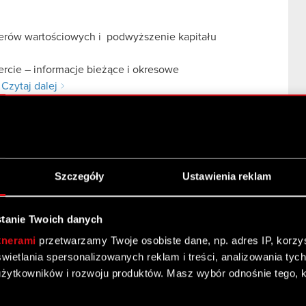
pierów wartościowych i podwyższenie kapitału
fercie – informacje bieżące i okresowe
…
Czytaj dalej
Szczegóły
Ustawienia reklam
tanie Twoich danych
projektu Wiedźmin: Pogromca Potworów spółki zależnej
tnerami
przetwarzamy Twoje osobiste dane, np. adres IP, korzyst
i w Grupie CD PROJEKT
yświetlania spersonalizowanych reklam i treści, analizowania ty
cje poufne
żytkowników i rozwoju produktów. Masz wybór odnośnie tego, 
ej