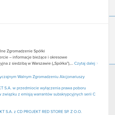
lne Zgromadzenie Spółki
fercie – informacje bieżące i okresowe
jna z siedzibą w Warszawie („Spółka”),…
Czytaj dalej
zwyczajnym Walnym Zgromadzeniu Akcjonariuszy
KT S.A. w przedmiocie wyłączenia prawa poboru
 związku z emisją warrantów subskrypcyjnych serii C
EKT S.A. z CD PROJEKT RED STORE SP. Z O.O.