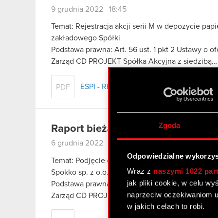
9 grudnia 2022 18:45
Temat: Rejestracja akcji serii M w depozycie pa
zakładowego Spółki
Podstawa prawna: Art. 56 ust. 1 pkt 2 Ustawy o o
Zarząd CD PROJEKT Spółka Akcyjna z siedzibą
ESPI - RB 55/2022
PDF
Zgoda
Raport bieżący nr 54/2022
6 grudnia 2022 10:20
Odpowiedzialne wykorzys
Temat: Podjęcie decyzji w sprawie przyszłości 
Wraz z
naszymi 1022 par
Spokko sp. z o.o. oraz planowanej reorganizacj
jak pliki cookie, w celu w
Podstawa prawna raportu: Art. 17 MAR – informa
naprzeciw oczekiwaniom u
Zarząd CD PROJEKT Spółka Akcyjna…
Czytaj dal
w jakich celach to robi.