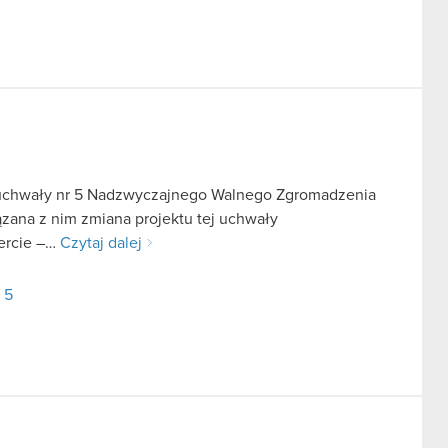
u uchwały nr 5 Nadzwyczajnego Walnego Zgromadzenia
ązana z nim zmiana projektu tej uchwały
fercie –…
Czytaj dalej
 5