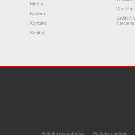
Media
Wiedźmi
Kariera
GWINT: 
Kontakt
Karciana
Szukaj
Polityka prywatności
Polityka cookies