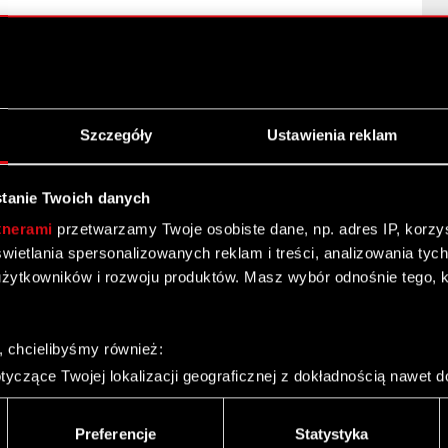
adania sprawozdania finansowego
– 3 kw. 2015
Szczegóły
Ustawienia reklam
 ESPI
tanie Twoich danych
tnerami
przetwarzamy Twoje osobiste dane, np. adres IP, korzyst
 finansowe za 3 kw. 2015 r.
yświetlania spersonalizowanych reklam i treści, analizowania ty
żytkowników i rozwoju produktów. Masz wybór odnośnie tego, 
 – 2015
, chcielibyśmy również:
yczące Twojej lokalizacji geograficznej z dokładnością nawet d
 urządzenie, aktywnie analizując charakteryzującego je zbiory d
 r. - ESPI
palca)
Preferencje
Statystyka
ie tego, jak Twoje osobiste dane są przetwarzane oraz ustaw w