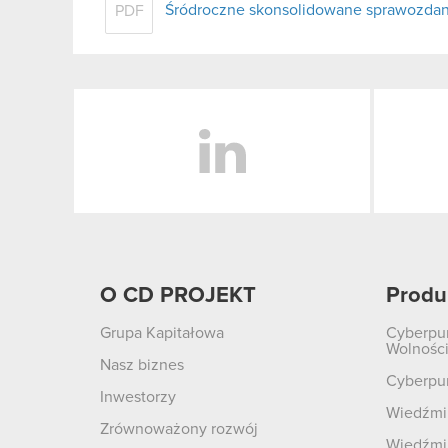
Śródroczne skonsolidowane sprawozdanie
PDF
LinkedIn
O CD PROJEKT
Produ
Grupa Kapitałowa
Cyberpu
Wolnośc
Nasz biznes
Cyberpu
Inwestorzy
Wiedźmin
Zrównoważony rozwój
Wiedźmin