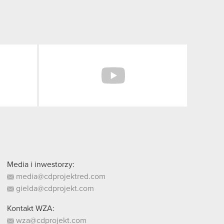
Facebook
YouTube
Media i inwestorzy:
media@cdprojektred.com
gielda@cdprojekt.com
Kontakt WZA:
wza@cdprojekt.com