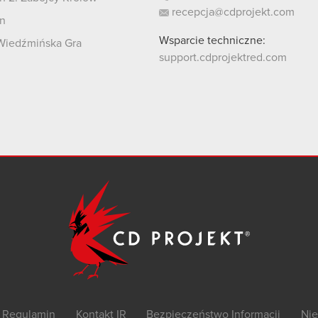
recepcja@cdprojekt.com
n
Wsparcie techniczne:
Wiedźmińska Gra
support.cdprojektred.com
Regulamin
Kontakt IR
Bezpieczeństwo Informacji
Nie