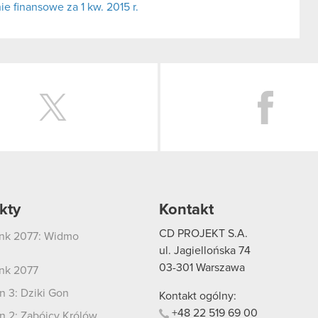
 finansowe za 1 kw. 2015 r.
Twitter
kty
Kontakt
CD PROJEKT S.A.
nk 2077: Widmo
i
ul. Jagiellońska 74
03-301
Warszawa
nk 2077
 3: Dziki Gon
Kontakt ogólny:
+48
22
519
69
00
 2: Zabójcy Królów