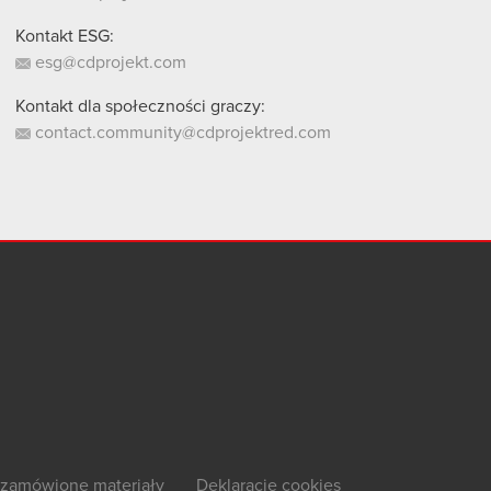
Kontakt ESG:
esg@cdprojekt.com
Kontakt dla społeczności graczy:
contact.community@cdprojektred.com
zamówione materiały
Deklaracje cookies