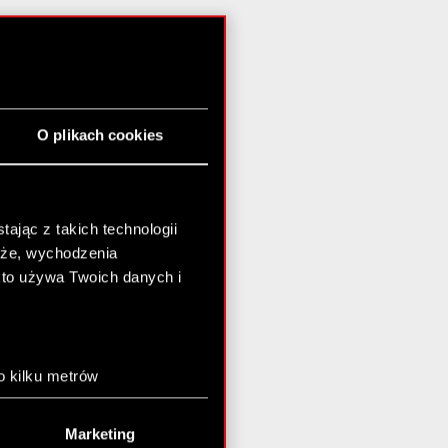
O plikach cookies
ając z takich technologii
chże, wychodzenia
kto używa Twoich danych i
o kilku metrów
anych (fingerprinting,
Marketing
łasne preferencje w
sekcji