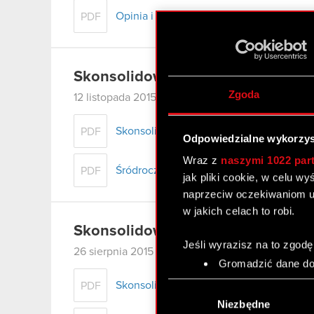
Opinia i raport biegłego rewidenta z b
PDF
Skonsolidowany raport kwartalny 
Zgoda
12 listopada 2015 0:00
Skonsolidowany raport za III kw. 2015 r. -
PDF
Odpowiedzialne wykorzys
Wraz z
naszymi 1022 par
Śródroczne skonsolidowane sprawozdanie
PDF
jak pliki cookie, w celu w
naprzeciw oczekiwaniom u
w jakich celach to robi.
Skonsolidowany raport półroczny
Jeśli wyrazisz na to zgodę
26 sierpnia 2015 0:00
Gromadzić dane dot
Identyfikować Twoje
Skonsolidowany raport za I półrocze 2015
PDF
Wybór
czyli wirtualny odcisk 
zgody
Niezbędne
Dowiedz się więcej odnośn