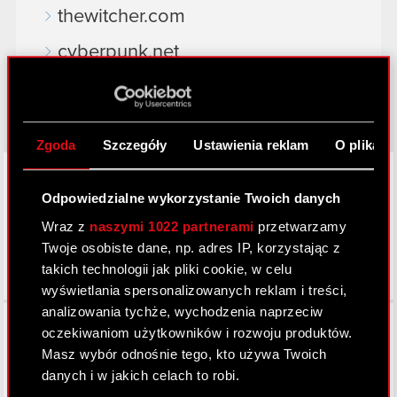
thewitcher.com
cyberpunk.net
gear.cdprojektred.com
Zgoda
Szczegóły
Ustawienia reklam
O plikach
LinkedIn
Odpowiedzialne wykorzystanie Twoich danych
Wraz z
naszymi 1022 partnerami
przetwarzamy
Twoje osobiste dane, np. adres IP, korzystając z
takich technologii jak pliki cookie, w celu
wyświetlania spersonalizowanych reklam i treści,
analizowania tychże, wychodzenia naprzeciw
Facebook
oczekiwaniom użytkowników i rozwoju produktów.
Masz wybór odnośnie tego, kto używa Twoich
danych i w jakich celach to robi.