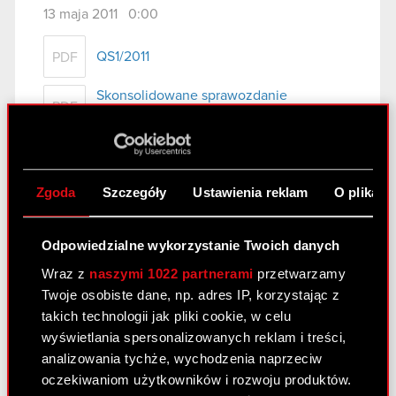
13 maja 2011 0:00
QS1/2011
PDF
Skonsolidowane sprawozdanie
PDF
finansowe
Wybrane dane finansowe
PDF
Zgoda
Szczegóły
Ustawienia reklam
O plikach
Zobacz również:
Odpowiedzialne wykorzystanie Twoich danych
Centrum wyników
Wraz z
naszymi 1022 partnerami
przetwarzamy
Strategia
Twoje osobiste dane, np. adres IP, korzystając z
takich technologii jak pliki cookie, w celu
Podstawowe dane finansowe
wyświetlania spersonalizowanych reklam i treści,
analizowania tychże, wychodzenia naprzeciw
Prezentacje i webcasty
oczekiwaniom użytkowników i rozwoju produktów.