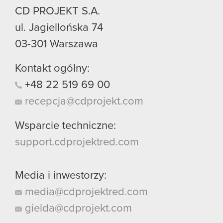
CD PROJEKT S.A.
ul. Jagiellońska 74
03-301
Warszawa
Kontakt ogólny:
+48
22
519
69
00
recepcja@cdprojekt.com
Wsparcie techniczne:
support.cdprojektred.com
Media i inwestorzy:
media@cdprojektred.com
gielda@cdprojekt.com