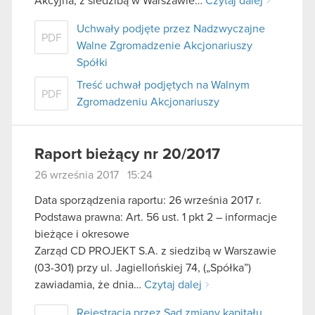
Akcyjna, z siedzibą w Warszawie…
Czytaj dalej
Uchwały podjęte przez Nadzwyczajne
PDF
Walne Zgromadzenie Akcjonariuszy
Spółki
Treść uchwał podjętych na Walnym
PDF
Zgromadzeniu Akcjonariuszy
Raport bieżący nr 20/2017
26 września 2017 15:24
Data sporządzenia raportu: 26 września 2017 r.
Podstawa prawna: Art. 56 ust. 1 pkt 2 – informacje
bieżące i okresowe
Zarząd CD PROJEKT S.A. z siedzibą w Warszawie
(03-301) przy ul. Jagiellońskiej 74, („Spółka”)
zawiadamia, że dnia…
Czytaj dalej
Rejestracja przez Sąd zmiany kapitału