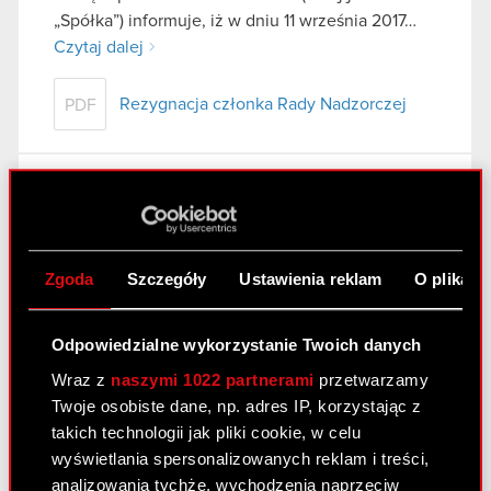
„Spółka”) informuje, iż w dniu 11 września 2017…
Czytaj dalej
Rezygnacja członka Rady Nadzorczej
PDF
Raport bieżący nr 15/2017
13 lipca 2017 17:40
|
raport bieżący
ujawnienie
stanu posiadania akcji Nationale-Nederlanden
Zgoda
Szczegóły
Ustawienia reklam
O plikach
Temat raportu: Ujawnienie stanu posiadania akcji
Podstawa prawna raportu: Art. 70 pkt 1 Ustawy o
Odpowiedzialne wykorzystanie Twoich danych
ofercie – nabycie lub zbycie znacznego pakietu
Wraz z
naszymi 1022 partnerami
przetwarzamy
akcji Treść raportu: Zarząd spółki CD PROJEKT
Twoje osobiste dane, np. adres IP, korzystając z
S.A. z siedzibą w Warszawie, ul….
Czytaj dalej
takich technologii jak pliki cookie, w celu
wyświetlania spersonalizowanych reklam i treści,
Ujawnienie stanu posiadania akcji
PDF
analizowania tychże, wychodzenia naprzeciw