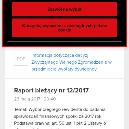
Temat: Informacja dotycząca decyzji Zwyczajnego
spersonalizowania treści i reklam, aby oferować
Zezwól na wybór
Walnego Zgromadzenie w przedmiocie wypłaty
funkcje społecznościowe i analizować ruch w
dywidendy
naszej witrynie. Informacje o tym, jak korzystasz
Podstawa prawna: art. 56 ust. 1 pkt 2 Ustawy o
Korzystaj wyłącznie z niezbędnych plików
z naszej witryny, udostępniamy partnerom
cookie
ofercie – informacje bieżące i okresowe
społecznościowym, reklamowym i analitycznym.
Treść raportu: Zarząd CD PROJEKT S.A. (dalej
Partnerzy mogą połączyć te informacje z innymi
jako „Spółka”) w…
Czytaj dalej
danymi otrzymanymi od Ciebie lub uzyskanymi
podczas korzystania z ich usług. Kontynuując
Informacja dotycząca decyzji
PDF
korzystanie z naszej witryny, zgadasz się na
Zwyczajnego Walnego Zgromadzenie w
używanie plików cookie.
przedmiocie wypłaty dywidendy
Raport bieżący nr 12/2017
23 maja 2017 20:40
Temat: Wybór biegłego rewidenta do badania
sprawozdań finansowych spółki za 2017 rok.
Podstawa prawna: art. 56 ust. 1 pkt 2 Ustawy o