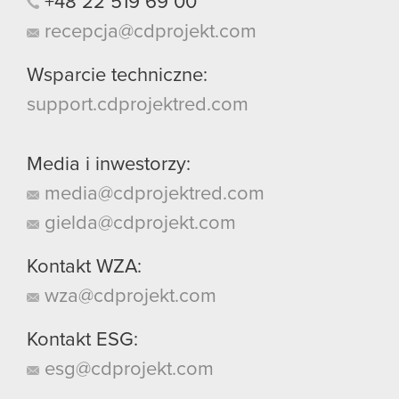
+48
22
519
69
00
recepcja@cdprojekt.com
Wsparcie techniczne:
support.cdprojektred.com
Media i inwestorzy:
media@cdprojektred.com
gielda@cdprojekt.com
Kontakt WZA:
wza@cdprojekt.com
Kontakt ESG:
esg@cdprojekt.com