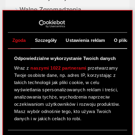
Walne Zgromadzenia
Wynagrodzenia członków
organów
Zgoda
Szczegóły
Ustawienia reklam
O plikach
Okresy zamknięte
Kalendarz inwestora
Odpowiedzialne wykorzystanie Twoich danych
FAQ
Wraz z
naszymi 1022 partnerami
przetwarzamy
Twoje osobiste dane, np. adres IP, korzystając z
Przydatne linki
takich technologii jak pliki cookie, w celu
Kontakt IR
wyświetlania spersonalizowanych reklam i treści,
analizowania tychże, wychodzenia naprzeciw
oczekiwaniom użytkowników i rozwoju produktów.
Masz wybór odnośnie tego, kto używa Twoich
Dowiedz się więcej:
danych i w jakich celach to robi.
thewitcher.com
Jeśli wyrazisz na to zgodę, chcielibyśmy również:
cyberpunk.net