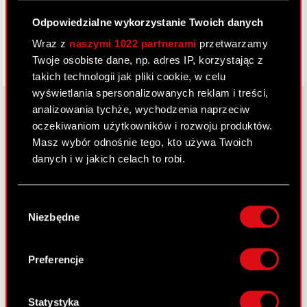
Odpowiedzialne wykorzystanie Twoich danych
Wraz z
naszymi 1022 partnerami
przetwarzamy
Twoje osobiste dane, np. adres IP, korzystając z
takich technologii jak pliki cookie, w celu
wyświetlania spersonalizowanych reklam i treści,
analizowania tychże, wychodzenia naprzeciw
oczekiwaniom użytkowników i rozwoju produktów.
O CD PROJEKT
Masz wybór odnośnie tego, kto używa Twoich
danych i w jakich celach to robi.
Grupa Kapitałowa
Jeśli wyrazisz na to zgodę, chcielibyśmy również:
Nasz biznes
Wybór
Gromadzić dane dotyczące Twojej
Niezbędne
zgody
Inwestorzy
lokalizacji geograficznej z dokładnością nawet
do kilku metrów
Zrównoważony rozwój
Identyfikować Twoje urządzenie, aktywnie
Preferencje
analizując charakteryzującego je zbiory
Media
danych (fingerprinting, czyli wirtualny odcisk
Kariera
palca)
Statystyka