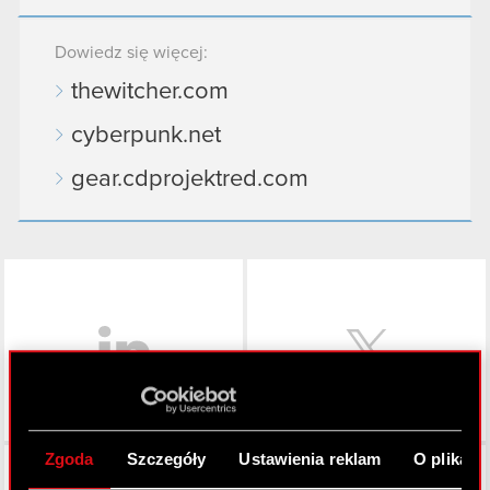
Dowiedz się więcej:
thewitcher.com
cyberpunk.net
gear.cdprojektred.com
LinkedIn
Zgoda
Szczegóły
Ustawienia reklam
O plikach
Facebook