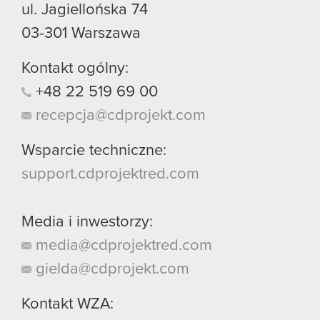
ul. Jagiellońska 74
03-301
Warszawa
Kontakt ogólny:
+48
22
519
69
00
recepcja@cdprojekt.com
Wsparcie techniczne:
support.cdprojektred.com
Media i inwestorzy:
media@cdprojektred.com
gielda@cdprojekt.com
Kontakt WZA: