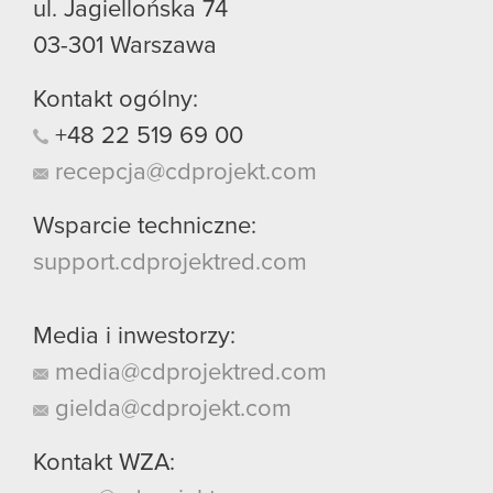
ul. Jagiellońska 74
03-301
Warszawa
Kontakt ogólny:
+48
22
519
69
00
recepcja@cdprojekt.com
Wsparcie techniczne:
support.cdprojektred.com
Media i inwestorzy:
media@cdprojektred.com
gielda@cdprojekt.com
Kontakt WZA: