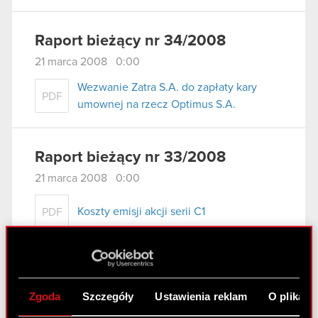
Raport bieżący nr 34/2008
21 marca 2008 0:00
Wezwanie Zatra S.A. do zapłaty kary
PDF
umownej na rzecz Optimus S.A.
Raport bieżący nr 33/2008
21 marca 2008 0:00
Koszty emisji akcji serii C1
PDF
Raport bieżący nr 32/2008
14 marca 2008 0:00
Zgoda
Szczegóły
Ustawienia reklam
O plikach