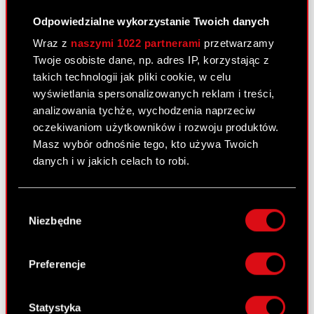
Wniosek do Zakładu Ubezpieczeń
PDF
Społecznych o odroczenie terminów
Odpowiedzialne wykorzystanie Twoich danych
płatności obowiązkowych składek ZUS
Wraz z
naszymi 1022 partnerami
przetwarzamy
za miesiąc luty 2008 r.
Twoje osobiste dane, np. adres IP, korzystając z
takich technologii jak pliki cookie, w celu
wyświetlania spersonalizowanych reklam i treści,
Raport bieżący nr 31/2008
analizowania tychże, wychodzenia naprzeciw
14 marca 2008 0:00
oczekiwaniom użytkowników i rozwoju produktów.
Masz wybór odnośnie tego, kto używa Twoich
Wybrane informacje dotyczące
PDF
danych i w jakich celach to robi.
przydziału Akcji Serii C1
Jeśli wyrazisz na to zgodę, chcielibyśmy również:
Wybór
Gromadzić dane dotyczące Twojej
Raport bieżący nr 30/2008
Niezbędne
zgody
lokalizacji geograficznej z dokładnością nawet
12 marca 2008 0:00
do kilku metrów
Identyfikować Twoje urządzenie, aktywnie
Preferencje
Informacja z Krajowego Depozytu
PDF
analizując charakteryzującego je zbiory
Papierów Wartościowych S.A. w
danych (fingerprinting, czyli wirtualny odcisk
Warszawie o zapisach na akcje serii C1
palca)
Statystyka