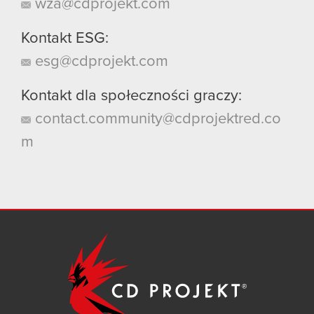
wza@cdprojekt.com
Kontakt ESG:
esg@cdprojekt.com
Kontakt dla społeczności graczy:
contact.community@cdprojektred.co
m