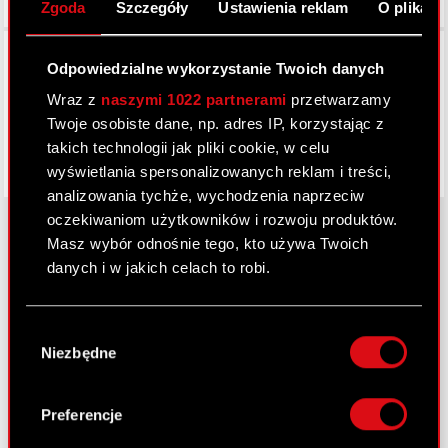
Zgoda
Szczegóły
Ustawienia reklam
O plikach
Facebook
Odpowiedzialne wykorzystanie Twoich danych
Wraz z
naszymi 1022 partnerami
przetwarzamy
Twoje osobiste dane, np. adres IP, korzystając z
takich technologii jak pliki cookie, w celu
wyświetlania spersonalizowanych reklam i treści,
analizowania tychże, wychodzenia naprzeciw
oczekiwaniom użytkowników i rozwoju produktów.
Masz wybór odnośnie tego, kto używa Twoich
danych i w jakich celach to robi.
O CD PROJEKT
Jeśli wyrazisz na to zgodę, chcielibyśmy również:
Grupa Kapitałowa
Wybór
Gromadzić dane dotyczące Twojej
Niezbędne
Nasz biznes
zgody
lokalizacji geograficznej z dokładnością nawet
do kilku metrów
Inwestorzy
Identyfikować Twoje urządzenie, aktywnie
Preferencje
analizując charakteryzującego je zbiory
Zrównoważony rozwój