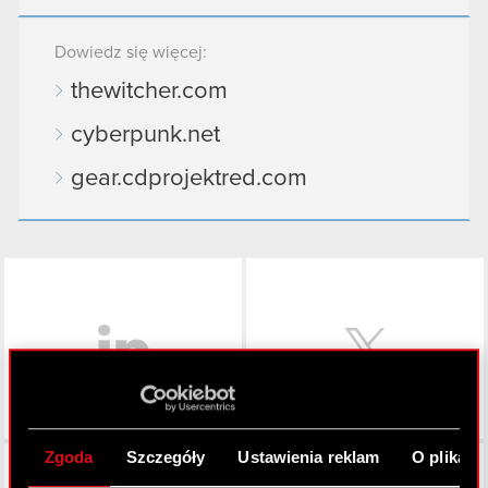
Dowiedz się więcej:
thewitcher.com
cyberpunk.net
gear.cdprojektred.com
LinkedIn
Zgoda
Szczegóły
Ustawienia reklam
O plikach
Facebook