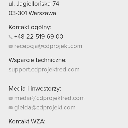
ul. Jagiellońska 74
03-301
Warszawa
Kontakt ogólny:
+48
22
519
69
00
recepcja@cdprojekt.com
Wsparcie techniczne:
support.cdprojektred.com
Media i inwestorzy:
media@cdprojektred.com
gielda@cdprojekt.com
Kontakt WZA: