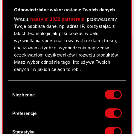
Odpowiedzialne wykorzystanie Twoich danych
Wraz z
naszymi 1022 partnerami
przetwarzamy
Twoje osobiste dane, np. adres IP, korzystając z
takich technologii jak pliki cookie, w celu
wyświetlania spersonalizowanych reklam i treści,
analizowania tychże, wychodzenia naprzeciw
oczekiwaniom użytkowników i rozwoju produktów.
O CD PROJEKT
Masz wybór odnośnie tego, kto używa Twoich
danych i w jakich celach to robi.
Grupa Kapitałowa
Jeśli wyrazisz na to zgodę, chcielibyśmy również:
Nasz biznes
Wybór
Gromadzić dane dotyczące Twojej
Niezbędne
zgody
Inwestorzy
lokalizacji geograficznej z dokładnością nawet
do kilku metrów
Zrównoważony rozwój
Identyfikować Twoje urządzenie, aktywnie
Preferencje
analizując charakteryzującego je zbiory
Media
danych (fingerprinting, czyli wirtualny odcisk
Kariera
palca)
Statystyka