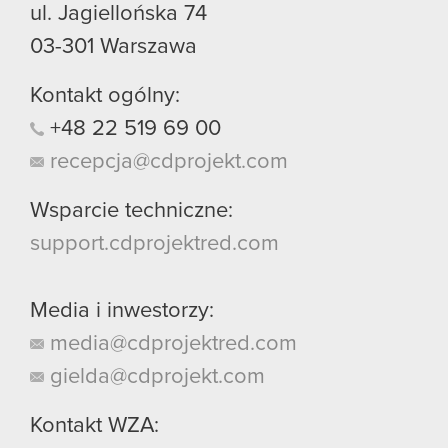
ul. Jagiellońska 74
03-301
Warszawa
Kontakt ogólny:
+48
22
519
69
00
recepcja@cdprojekt.com
Wsparcie techniczne:
support.cdprojektred.com
Media i inwestorzy:
media@cdprojektred.com
gielda@cdprojekt.com
Kontakt WZA: