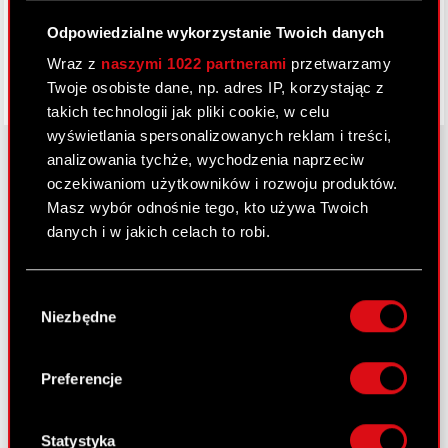
Odpowiedzialne wykorzystanie Twoich danych
Wraz z
naszymi 1022 partnerami
przetwarzamy
Twoje osobiste dane, np. adres IP, korzystając z
takich technologii jak pliki cookie, w celu
wyświetlania spersonalizowanych reklam i treści,
analizowania tychże, wychodzenia naprzeciw
oczekiwaniom użytkowników i rozwoju produktów.
O CD PROJEKT
Masz wybór odnośnie tego, kto używa Twoich
danych i w jakich celach to robi.
Grupa Kapitałowa
Jeśli wyrazisz na to zgodę, chcielibyśmy również:
Nasz biznes
Wybór
Gromadzić dane dotyczące Twojej
Niezbędne
zgody
Inwestorzy
lokalizacji geograficznej z dokładnością nawet
do kilku metrów
Zrównoważony rozwój
Identyfikować Twoje urządzenie, aktywnie
Preferencje
analizując charakteryzującego je zbiory
Media
danych (fingerprinting, czyli wirtualny odcisk
Kariera
palca)
Statystyka