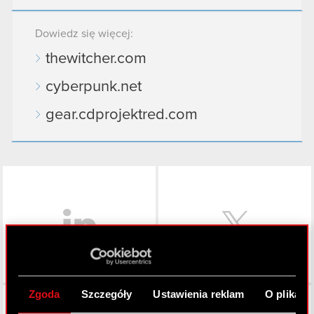
Dowiedz się więcej:
thewitcher.com
cyberpunk.net
gear.cdprojektred.com
LinkedIn
Zgoda
Szczegóły
Ustawienia reklam
O plikach
Facebook