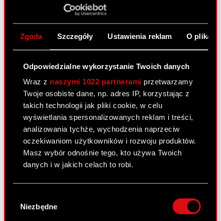
w Białymstoku i zajęcie wierzytelności.
Zgoda
Szczegóły
Ustawienia reklam
O plikach
Raport bieżący nr 2/2008
7 stycznia 2008 0:00
Odpowiedzialne wykorzystanie Twoich danych
Terminy przekazywania raportów
Wraz z
naszymi 1022 partnerami
przetwarzamy
PDF
okresowych w 2008 roku
Twoje osobiste dane, np. adres IP, korzystając z
takich technologii jak pliki cookie, w celu
wyświetlania spersonalizowanych reklam i treści,
Raport bieżący nr 1/2008
analizowania tychże, wychodzenia naprzeciw
oczekiwaniom użytkowników i rozwoju produktów.
7 stycznia 2008 0:00
Masz wybór odnośnie tego, kto używa Twoich
danych i w jakich celach to robi.
Powołanie prokurenta samoistnego
PDF
Jeśli wyrazisz na to zgodę, chcielibyśmy również:
Wybór
Gromadzić dane dotyczące Twojej
Zobacz również:
Niezbędne
zgody
lokalizacji geograficznej z dokładnością nawet