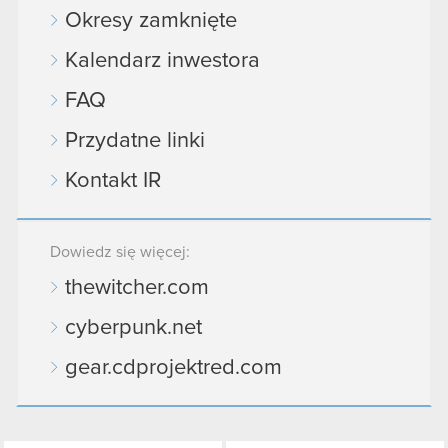
podczas korzystania z ich usług. Kontynuując
Okresy zamknięte
korzystanie z naszej witryny, zgadasz się na
używanie plików cookie.
Kalendarz inwestora
FAQ
Przydatne linki
Kontakt IR
Dowiedz się więcej:
thewitcher.com
cyberpunk.net
gear.cdprojektred.com