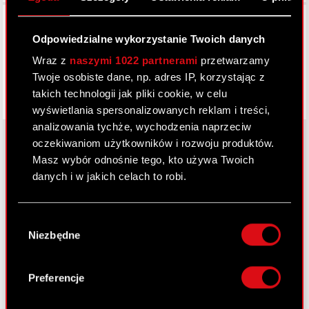
Facebook
Odpowiedzialne wykorzystanie Twoich danych
Wraz z
naszymi 1022 partnerami
przetwarzamy
Twoje osobiste dane, np. adres IP, korzystając z
takich technologii jak pliki cookie, w celu
wyświetlania spersonalizowanych reklam i treści,
analizowania tychże, wychodzenia naprzeciw
oczekiwaniom użytkowników i rozwoju produktów.
Masz wybór odnośnie tego, kto używa Twoich
O CD PROJEKT
danych i w jakich celach to robi.
Grupa Kapitałowa
Jeśli wyrazisz na to zgodę, chcielibyśmy również:
Wybór
Gromadzić dane dotyczące Twojej
Nasz biznes
Niezbędne
zgody
lokalizacji geograficznej z dokładnością nawet
Inwestorzy
do kilku metrów
Identyfikować Twoje urządzenie, aktywnie
Preferencje
Zrównoważony rozwój
analizując charakteryzującego je zbiory
danych (fingerprinting, czyli wirtualny odcisk
Media