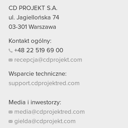
CD PROJEKT S.A.
ul. Jagiellońska 74
03-301
Warszawa
Kontakt ogólny:
+48
22
519
69
00
recepcja@cdprojekt.com
Wsparcie techniczne:
support.cdprojektred.com
Media i inwestorzy:
media@cdprojektred.com
gielda@cdprojekt.com