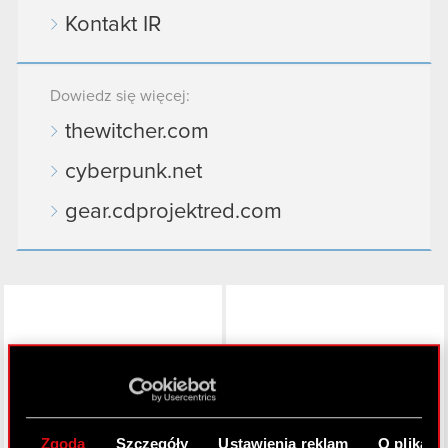
Kontakt IR
Dowiedz się więcej:
thewitcher.com
cyberpunk.net
gear.cdprojektred.com
LinkedIn
Zgoda
Szczegóły
Ustawienia reklam
O plikach