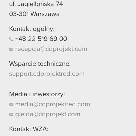
ul. Jagiellońska 74
03-301
Warszawa
Kontakt ogólny:
+48
22
519
69
00
recepcja@cdprojekt.com
Wsparcie techniczne:
support.cdprojektred.com
Media i inwestorzy:
media@cdprojektred.com
gielda@cdprojekt.com
Kontakt WZA: