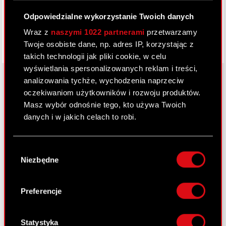
Odpowiedzialne wykorzystanie Twoich danych
Wraz z
naszymi 1022 partnerami
przetwarzamy
Twoje osobiste dane, np. adres IP, korzystając z
takich technologii jak pliki cookie, w celu
wyświetlania spersonalizowanych reklam i treści,
analizowania tychże, wychodzenia naprzeciw
oczekiwaniom użytkowników i rozwoju produktów.
About CD PROJEKT RED
Masz wybór odnośnie tego, kto używa Twoich
danych i w jakich celach to robi.
Grupa Kapitałowa
Jeśli wyrazisz na to zgodę, chcielibyśmy również:
Nasz biznes
Wybór
Gromadzić dane dotyczące Twojej
Niezbędne
zgody
Inwestorzy
lokalizacji geograficznej z dokładnością nawet
do kilku metrów
Zrównoważony rozwój
Identyfikować Twoje urządzenie, aktywnie
Preferencje
analizując charakteryzującego je zbiory
Media
danych (fingerprinting, czyli wirtualny odcisk
Kariera
palca)
Statystyka