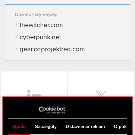
Dowiedz się więcej:
thewitcher.com
cyberpunk.net
gear.cdprojektred.com
LinkedIn
Zgoda
Szczegóły
Ustawienia reklam
O plikach
Facebook