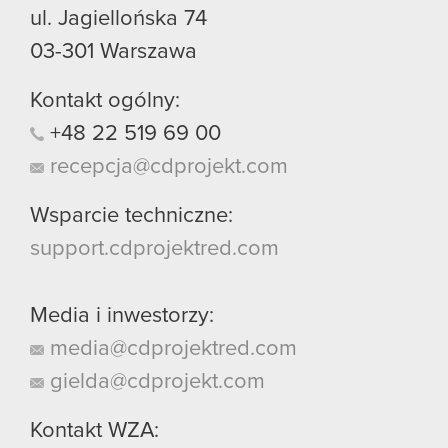
ul. Jagiellońska 74
03-301
Warszawa
Kontakt ogólny:
+48
22
519
69
00
recepcja@cdprojekt.com
Wsparcie techniczne:
support.cdprojektred.com
Media i inwestorzy:
media@cdprojektred.com
gielda@cdprojekt.com
Kontakt WZA: