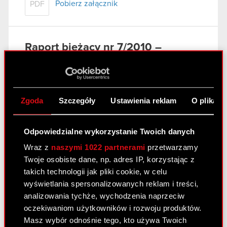
Pobierz załącznik
PDF
Raport bieżący nr 7/2010 –
korekta
13 maja 2010 0:00
Terminy przekazywania raportów
PDF
Zgoda
Szczegóły
Ustawienia reklam
O plikach
okresowych w 2010 roku - korekta
Odpowiedzialne wykorzystanie Twoich danych
Raport bieżący nr 19/2010
Wraz z
naszymi 1022 partnerami
przetwarzamy
13 maja 2010 0:00
Twoje osobiste dane, np. adres IP, korzystając z
takich technologii jak pliki cookie, w celu
Zwiększenie zaangażowania
PDF
wyświetlania spersonalizowanych reklam i treści,
kapitałowego w Spółce
analizowania tychże, wychodzenia naprzeciw
oczekiwaniom użytkowników i rozwoju produktów.
Masz wybór odnośnie tego, kto używa Twoich
Raport bieżący nr 18/2010