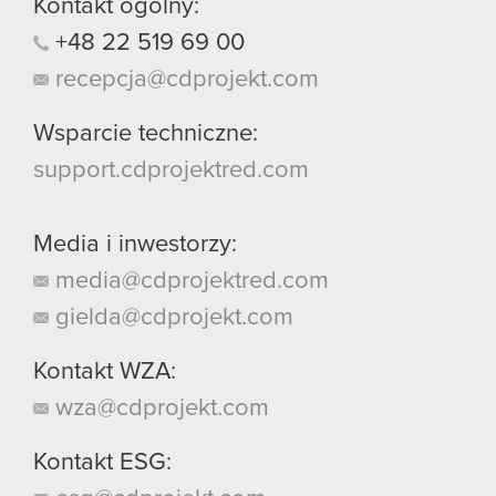
Kontakt ogólny:
+48
22
519
69
00
recepcja@cdprojekt.com
Wsparcie techniczne:
support.cdprojektred.com
Media i inwestorzy:
media@cdprojektred.com
gielda@cdprojekt.com
Kontakt WZA:
wza@cdprojekt.com
Kontakt ESG: