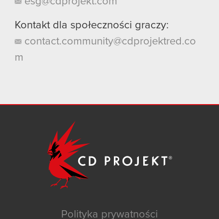
esg@cdprojekt.com
Kontakt dla społeczności graczy:
contact.community@cdprojektred.co
m
Polityka prywatności