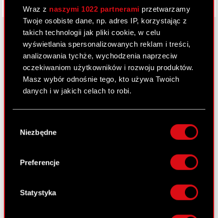
Wraz z
naszymi 1022 partnerami
przetwarzamy
Twoje osobiste dane, np. adres IP, korzystając z
takich technologii jak pliki cookie, w celu
wyświetlania spersonalizowanych reklam i treści,
analizowania tychże, wychodzenia naprzeciw
O CD PROJEKT
oczekiwaniom użytkowników i rozwoju produktów.
Grupa Kapitałowa
Masz wybór odnośnie tego, kto używa Twoich
danych i w jakich celach to robi.
Nasz biznes
Inwestorzy
Jeśli wyrazisz na to zgodę, chcielibyśmy również:
Wybór
Gromadzić dane dotyczące Twojej
Zrównoważony rozwój
Niezbędne
zgody
lokalizacji geograficznej z dokładnością nawet
do kilku metrów
Media
Identyfikować Twoje urządzenie, aktywnie
Preferencje
Kariera
analizując charakteryzującego je zbiory
danych (fingerprinting, czyli wirtualny odcisk
Kontakt
palca)
Statystyka
Dowiedz się więcej odnośnie tego, jak Twoje
Szukaj
osobiste dane są przetwarzane oraz ustaw własne