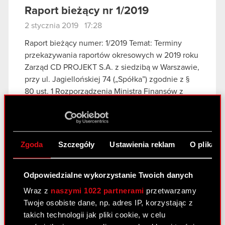
Raport bieżący nr 1/2019
2 stycznia 2019 17:28
Raport bieżący numer: 1/2019 Temat: Terminy
przekazywania raportów okresowych w 2019 roku
Zarząd CD PROJEKT S.A. z siedzibą w Warszawie,
przy ul. Jagiellońskiej 74 („Spółka”) zgodnie z §
80 ust. 1 Rozporządzenia Ministra Finansów z
dnia…
Czytaj dalej
Terminy przekazywania raportów
PDF
okresowych w 2019 roku
Zgoda
Szczegóły
Ustawienia reklam
O plikach
Previous
Odpowiedzialne wykorzystanie Twoich danych
Wraz z
naszymi 1022 partnerami
przetwarzamy
Zobacz również:
Twoje osobiste dane, np. adres IP, korzystając z
takich technologii jak pliki cookie, w celu
Centrum wyników