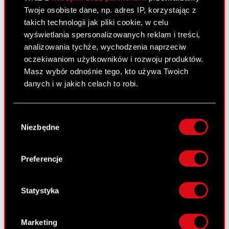
Twoje osobiste dane, np. adres IP, korzystając z
Walne Zgromadzenia
takich technologii jak pliki cookie, w celu
Wynagrodzenia członków
wyświetlania spersonalizowanych reklam i treści,
organów
analizowania tychże, wychodzenia naprzeciw
oczekiwaniom użytkowników i rozwoju produktów.
Okresy zamknięte
Masz wybór odnośnie tego, kto używa Twoich
danych i w jakich celach to robi.
Kalendarz inwestora
FAQ
Jeśli wyrazisz na to zgodę, chcielibyśmy również:
Wybór
Gromadzić dane dotyczące Twojej
Przydatne linki
Niezbędne
zgody
lokalizacji geograficznej z dokładnością nawet
do kilku metrów
Kontakt IR
Identyfikować Twoje urządzenie, aktywnie
Preferencje
analizując charakteryzującego je zbiory
danych (fingerprinting, czyli wirtualny odcisk
Dowiedz się więcej:
palca)
Statystyka
thewitcher.com
Dowiedz się więcej odnośnie tego, jak Twoje
osobiste dane są przetwarzane oraz ustaw własne
cyberpunk.net
Marketing
preferencje w
sekcji szczegółów
. W Deklaracji