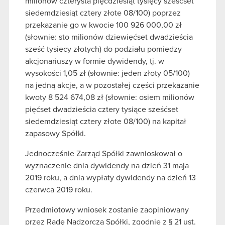
milionów czterysta pięćdziesiąt tysięcy sześćset
siedemdziesiąt cztery złote 08/100) poprzez
przekazanie go w kwocie 100 926 000,00 zł
(słownie: sto milionów dziewięćset dwadzieścia
sześć tysięcy złotych) do podziału pomiędzy
akcjonariuszy w formie dywidendy, tj. w
wysokości 1,05 zł (słownie: jeden złoty 05/100)
na jedną akcje, a w pozostałej części przekazanie
kwoty 8 524 674,08 zł (słownie: osiem milionów
pięćset dwadzieścia cztery tysiące sześćset
siedemdziesiąt cztery złote 08/100) na kapitał
zapasowy Spółki.
Jednocześnie Zarząd Spółki zawnioskował o
wyznaczenie dnia dywidendy na dzień 31 maja
2019 roku, a dnia wypłaty dywidendy na dzień 13
czerwca 2019 roku.
Przedmiotowy wniosek zostanie zaopiniowany
przez Radę Nadzorczą Spółki, zgodnie z § 21 ust.