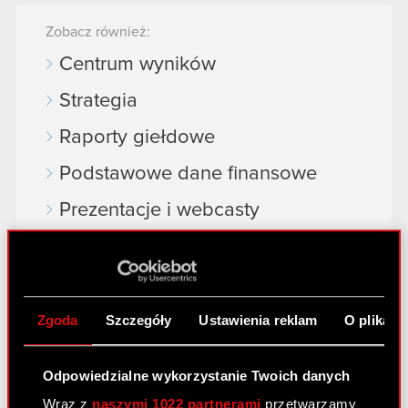
Zobacz również:
Centrum wyników
Strategia
Raporty giełdowe
Podstawowe dane finansowe
Prezentacje i webcasty
Akcje na giełdzie
Dywidenda
Akcjonariat
Zgoda
Szczegóły
Ustawienia reklam
O plikach
Analitycy
Odpowiedzialne wykorzystanie Twoich danych
Niezależny audytor
Wraz z
naszymi 1022 partnerami
przetwarzamy