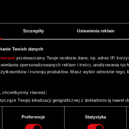
JEKT S.A.
Szczegóły
Ustawienia reklam
– 3 kw. 2018
tanie Twoich danych
SPI
tnerami
przetwarzamy Twoje osobiste dane, np. adres IP, korzyst
yświetlania spersonalizowanych reklam i treści, analizowania ty
ej CD PROJEKT za III kwartał 2018 r.
żytkowników i rozwoju produktów. Masz wybór odnośnie tego, 
, chcielibyśmy również:
 – 2018
yczące Twojej lokalizacji geograficznej z dokładnością nawet d
 urządzenie, aktywnie analizując charakteryzującego je zbiory d
palca)
Preferencje
Statystyka
 r. ESPI
ie tego, jak Twoje osobiste dane są przetwarzane oraz ustaw w
i plików cookie możesz zmienić lub wycofać swoją zgodę w dowol