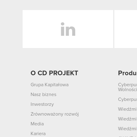
LinkedIn
O CD PROJEKT
Produ
Grupa Kapitałowa
Cyberpu
Wolnośc
Nasz biznes
Cyberpu
Inwestorzy
Wiedźmin
Zrównoważony rozwój
Wiedźmin
Media
Wiedźmi
Kariera