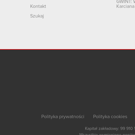
GWINT: 
Kontakt
Karciana
Szukaj
Polityka prywatności
Polityka cookies
Kapitał zakładowy: 99 910
Wszystkie wymienione poniżej