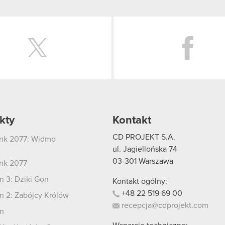
Twitter
kty
Kontakt
CD PROJEKT S.A.
nk 2077: Widmo
i
ul. Jagiellońska 74
03-301
Warszawa
nk 2077
 3: Dziki Gon
Kontakt ogólny:
+48
22
519
69
00
 2: Zabójcy Królów
recepcja@cdprojekt.com
n