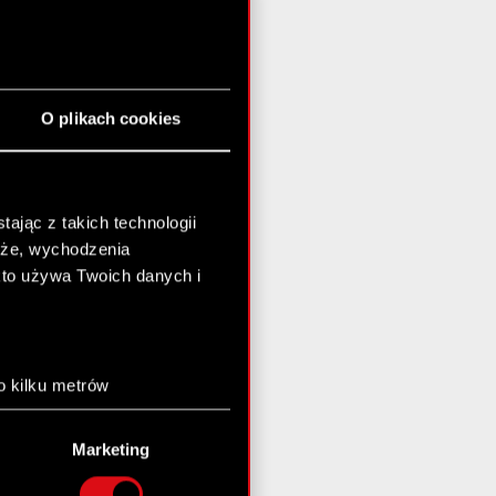
O plikach cookies
ając z takich technologii
chże, wychodzenia
kto używa Twoich danych i
o kilku metrów
anych (fingerprinting,
Marketing
łasne preferencje w
sekcji
nej chwili.