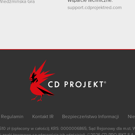
Wsparcie techniczne:
Wiedźmińska Gra
support.cdprojektred.com
Regulamin
Kontakt IR
Bezpieczeństwo Informacji
Nie
 510 zł (opłacony w całości); KRS: 0000006865; Sąd Rejonowy dla m.st. 
 znaki towarowe są własnością ich właścicieli.
©2026
CD PROJEKT S.A.