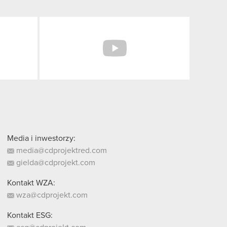
Facebook
YouTube
Media i inwestorzy:
media@cdprojektred.com
gielda@cdprojekt.com
Kontakt WZA:
wza@cdprojekt.com
Kontakt ESG: