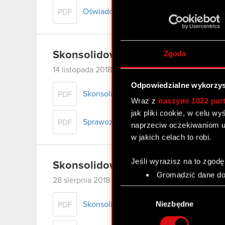
Oświadczenie Rady Nadzorczej CD PRO
PDF
Zgoda
Skonsolidowany raport kwartalny 
14 listopada 2018 7:12
Odpowiedzialne wykorzys
Skonsolidowany raport za 3 kw. 2018 r. E
PDF
Wraz z
naszymi 1022 par
jak pliki cookie, w celu w
Sprawozdanie finansowe Grupy Kapitałow
PDF
naprzeciw oczekiwaniom u
w jakich celach to robi.
Jeśli wyrazisz na to zgodę
Skonsolidowany raport półroczny
Gromadzić dane dot
28 sierpnia 2018 6:54
Identyfikować Twoje
Wybór
czyli wirtualny odcisk 
zgody
Niezbędne
Skonsolidowany raport za I półrocze 2018
PDF
Dowiedz się więcej odnośn
szczegółów
. W Deklaracj