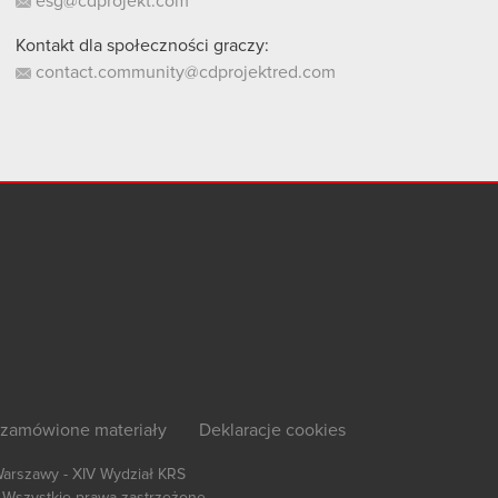
esg@cdprojekt.com
Kontakt dla społeczności graczy:
contact.community@cdprojektred.com
zamówione materiały
Deklaracje cookies
Warszawy - XIV Wydział KRS
Wszystkie prawa zastrzeżone