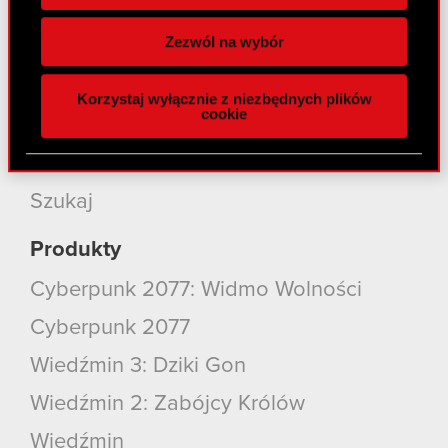
Wykorzystujemy pliki cookie do
Inwestorzy
spersonalizowania treści i reklam, aby oferować
Zezwól na wybór
Zrównoważony rozwój
funkcje społecznościowe i analizować ruch w
naszej witrynie. Informacje o tym, jak korzystasz
Media
Korzystaj wyłącznie z niezbędnych plików
z naszej witryny, udostępniamy partnerom
cookie
Kariera
społecznościowym, reklamowym i analitycznym.
Partnerzy mogą połączyć te informacje z innymi
Kontakt
danymi otrzymanymi od Ciebie lub uzyskanymi
podczas korzystania z ich usług. Kontynuując
Szukaj
korzystanie z naszej witryny, zgadasz się na
używanie plików cookie.
Produkty
Cyberpunk 2077: Widmo Wolności
Cyberpunk 2077
Wiedźmin 3: Dziki Gon
Wiedźmin 2: Zabójcy Królów
Wiedźmin