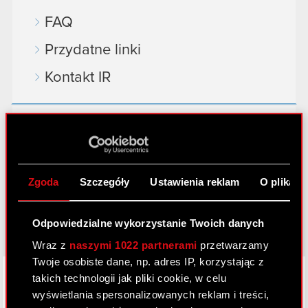
FAQ
Przydatne linki
Kontakt IR
Dowiedz się więcej:
thewitcher.com
cyberpunk.net
Zgoda
Szczegóły
Ustawienia reklam
O plikach
gear.cdprojektred.com
Odpowiedzialne wykorzystanie Twoich danych
Wraz z
naszymi 1022 partnerami
przetwarzamy
Twoje osobiste dane, np. adres IP, korzystając z
LinkedIn
takich technologii jak pliki cookie, w celu
wyświetlania spersonalizowanych reklam i treści,