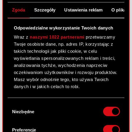
Temat: Uchwały podjęte przez Zwyczajne Walne
Zgoda
Szczegóły
Ustawienia reklam
O plikach
Zgromadzenie Akcjonariuszy Spółki
Podstawa prawna: Art. 56 ust. 1 pkt 2 Ustawy o
Odpowiedzialne wykorzystanie Twoich danych
ofercie – informacje bieżące i okresowe
Wraz z
naszymi 1022 partnerami
przetwarzamy
Treść raportu: Zarząd Spółki pod firmą CD
Twoje osobiste dane, np. adres IP, korzystając z
PROJEKT Spółka Akcyjna z siedzibą…
Czytaj
takich technologii jak pliki cookie, w celu
dalej
wyświetlania spersonalizowanych reklam i treści,
Uchwały podjęte przez Zwyczajne Walne
analizowania tychże, wychodzenia naprzeciw
PDF
Zgromadzenie Akcjonariuszy Spółki
oczekiwaniom użytkowników i rozwoju produktów.
Masz wybór odnośnie tego, kto używa Twoich
Treść uchwał podjętych przez Zwyczajne
PDF
danych i w jakich celach to robi.
Walne Zgromadzenie Akcjonariuszy
Spółki
Jeśli wyrazisz na to zgodę, chcielibyśmy również:
Wybór
Gromadzić dane dotyczące Twojej
Niezbędne
zgody
lokalizacji geograficznej z dokładnością nawet
Raport bieżący nr 17/2016
do kilku metrów
23 maja 2016 19:30
Identyfikować Twoje urządzenie, aktywnie
Preferencje