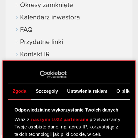
Okresy zamknięte
Kalendarz inwestora
FAQ
Przydatne linki
Kontakt IR
Dowiedz się więcej:
thewitcher.com
Zgoda
Szczegóły
Ustawienia reklam
O plikach
cyberpunk.net
Odpowiedzialne wykorzystanie Twoich danych
gear.cdprojektred.com
Wraz z
naszymi 1022 partnerami
przetwarzamy
Twoje osobiste dane, np. adres IP, korzystając z
takich technologii jak pliki cookie, w celu