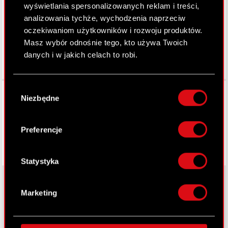
LinkedIn
wyświetlania spersonalizowanych reklam i treści,
analizowania tychże, wychodzenia naprzeciw
oczekiwaniom użytkowników i rozwoju produktów.
Masz wybór odnośnie tego, kto używa Twoich
danych i w jakich celach to robi.
Jeśli wyrazisz na to zgodę, chcielibyśmy również:
Wybór
Facebook
Gromadzić dane dotyczące Twojej
Niezbędne
zgody
lokalizacji geograficznej z dokładnością nawet
do kilku metrów
Identyfikować Twoje urządzenie, aktywnie
Preferencje
analizując charakteryzującego je zbiory
danych (fingerprinting, czyli wirtualny odcisk
palca)
Statystyka
Dowiedz się więcej odnośnie tego, jak Twoje
osobiste dane są przetwarzane oraz ustaw własne
Marketing
preferencje w
sekcji szczegółów
. W Deklaracji
O CD PROJEKT
plików cookie możesz zmienić lub wycofać swoją
zgodę w dowolnej chwili.
Grupa Kapitałowa