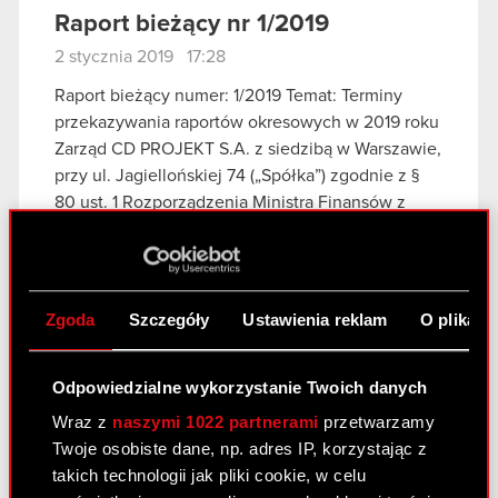
Raport bieżący nr 1/2019
2 stycznia 2019 17:28
Raport bieżący numer: 1/2019 Temat: Terminy
przekazywania raportów okresowych w 2019 roku
Zarząd CD PROJEKT S.A. z siedzibą w Warszawie,
przy ul. Jagiellońskiej 74 („Spółka”) zgodnie z §
80 ust. 1 Rozporządzenia Ministra Finansów z
dnia…
Czytaj dalej
Terminy przekazywania raportów
PDF
okresowych w 2019 roku
Zgoda
Szczegóły
Ustawienia reklam
O plikach
Previous
Odpowiedzialne wykorzystanie Twoich danych
Wraz z
naszymi 1022 partnerami
przetwarzamy
Zobacz również:
Twoje osobiste dane, np. adres IP, korzystając z
takich technologii jak pliki cookie, w celu
Centrum wyników