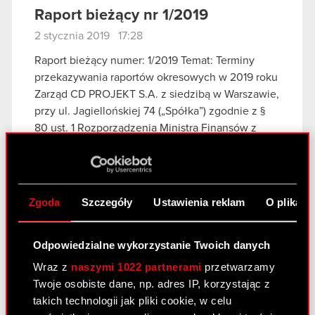
Raport bieżący nr 1/2019
2 stycznia 2019 17:28
Raport bieżący numer: 1/2019 Temat: Terminy
przekazywania raportów okresowych w 2019 roku
Zarząd CD PROJEKT S.A. z siedzibą w Warszawie,
przy ul. Jagiellońskiej 74 („Spółka”) zgodnie z §
80 ust. 1 Rozporządzenia Ministra Finansów z
dnia…
Czytaj dalej
Terminy przekazywania raportów
PDF
okresowych w 2019 roku
Zgoda
Szczegóły
Ustawienia reklam
O plikach
Previous
Odpowiedzialne wykorzystanie Twoich danych
Wraz z
naszymi 1022 partnerami
przetwarzamy
Zobacz również:
Twoje osobiste dane, np. adres IP, korzystając z
takich technologii jak pliki cookie, w celu
Centrum wyników