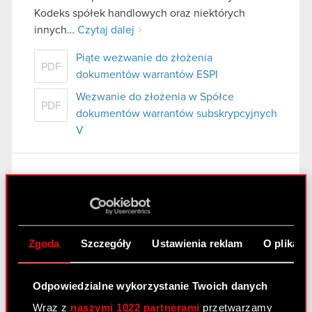
Kodeks spółek handlowych oraz niektórych
innych…
Czytaj dalej
Piąte wezwanie do złożenia
PDF
dokumentów warrantów ESPI
Wezwanie do złożenia w Spółce
PDF
dokumentów warrantów subskrypcyjnych
V
Raport bieżący nr 57/2020
17 listopada 2020 17:22
Temat: Warunkowa rejestracja akcji serii M w
Zgoda
Szczegóły
Ustawienia reklam
O plikach
Krajowym Depozycie Papierów Wartościowych
S.A. Podstawa prawna: Art. 17 ust. 1 MAR –
informacje poufne
Odpowiedzialne wykorzystanie Twoich danych
Zarząd CD PROJEKT S.A. z siedzibą w Warszawie
Wraz z
naszymi 1022 partnerami
przetwarzamy
przy ul. Jagiellońskiej 74 („Spółka”), w…
Czytaj