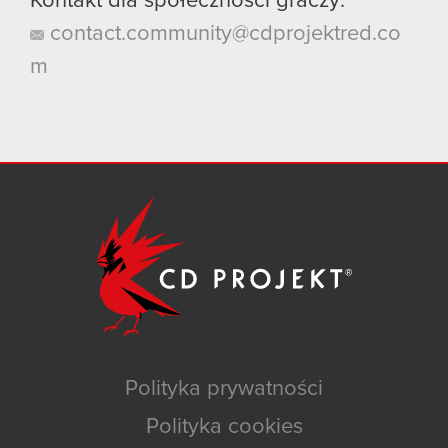
Kontakt dla społeczności graczy:
contact.community@cdprojektred.co
m
Polityka prywatności
Polityka cookies